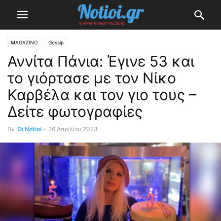
MAGAZINO
Gossip
Αννίτα Πάνια: Έγινε 53 και
το γιόρτασε με τον Νίκο
Καρβέλα και τον γιο τους –
Δείτε φωτογραφίες
By
Oi Notioi
-
26 Απριλίου 2023