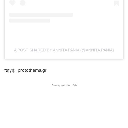
A POST SHARED BY ANNITA PANIA (@ANNITA.PANIA)
πηγή: protothema.gr
Διαφημιστείτε εδώ