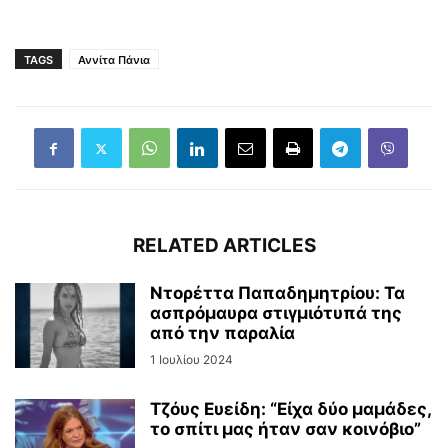
TAGS
Αννίτα Πάνια
RELATED ARTICLES
Ντορέττα Παπαδημητρίου: Τα
ασπρόμαυρα στιγμιότυπά της
από την παραλία
1 Ιουλίου 2024
Τζόυς Ευείδη: “Είχα δύο μαμάδες,
το σπίτι μας ήταν σαν κοινόβιο”