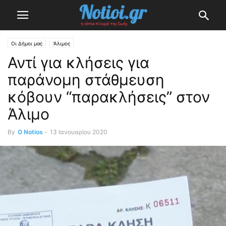
Οι Δήμοι μας
'Αλιμος
Αντί για κλήσεις για
παράνομη στάθμευση
κόβουν “παρακλήσεις” στον
Άλιμο
By
O Notios
-
13 Ιανουαρίου 2020