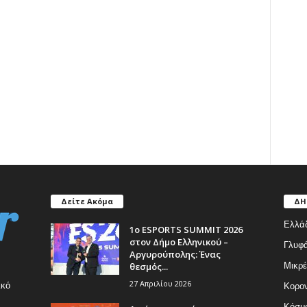
Δείτε Ακόμα
ΔΗ
Ελλά
1ο ESPORTS SUMMIT 2026
στον Δήμο Ελληνικού –
Γλυφ
Αργυρούπολης: Ένας
θεσμός...
Μικρέ
27 Απριλίου 2026
ικό
Κορον
Κόσμ