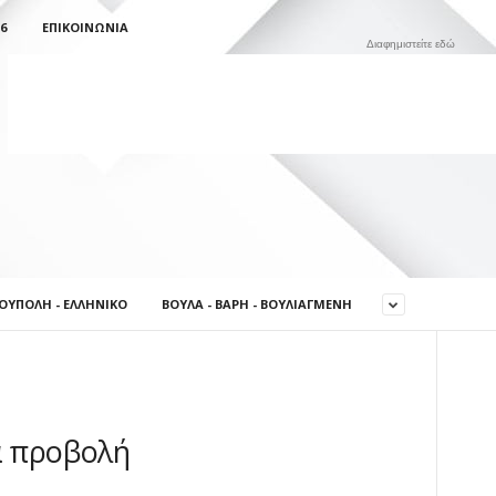
6
ΕΠΙΚΟΙΝΩΝΊΑ
Διαφημιστείτε εδώ
ΟΎΠΟΛΗ - ΕΛΛΗΝΙΚΌ
ΒΟΎΛΑ - ΒΆΡΗ - ΒΟΥΛΙΑΓΜΈΝΗ
α προβολή