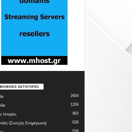
ΜΟΦΙΛΕΙΣ ΚΑΤΗΓΟΡΙΕΣ
2654
δα
1255
άδα
802
ς Ιστορίες
626
οϊός (Συνεχής Ενημέρωση)
536
ος