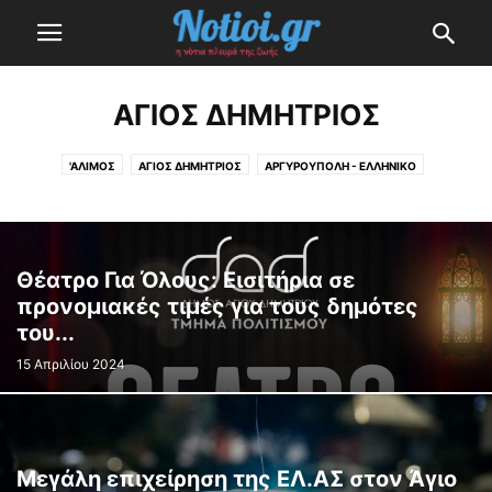
ΆΓΙΟΣ ΔΗΜΉΤΡΙΟΣ
'ΑΛΙΜΟΣ
ΆΓΙΟΣ ΔΗΜΉΤΡΙΟΣ
ΑΡΓΥΡΟΎΠΟΛΗ - ΕΛΛΗΝΙΚΌ
ΒΟΎΛΑ - ΒΆΡΗ - ΒΟΥΛΙΑΓΜΈΝΗ
ΓΛΥΦΆΔΑ
ΔΆΦΝΗ - ΥΜΗΤΤΌΣ
ΗΛΙΟΎΠΟΛΗ
ΚΑΛΛΙΘΈΑ
ΝΈΑ ΣΜΎΡΝΗ
Π. ΦΆΛΗΡΟ
Θέατρο Για Όλους: Εισιτήρια σε
προνομιακές τιμές για τους δημότες
του...
15 Απριλίου 2024
Μεγάλη επιχείρηση της ΕΛ.ΑΣ στον Άγιο