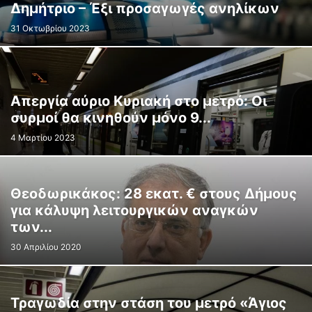
Δημήτριο – Έξι προσαγωγές ανηλίκων
31 Οκτωβρίου 2023
Απεργία αύριο Κυριακή στο μετρό: Οι
συρμοί θα κινηθούν μόνο 9...
4 Μαρτίου 2023
Θεοδωρικάκος: 28 εκατ. € στους Δήμους
για κάλυψη λειτουργικών αναγκών
των...
30 Απριλίου 2020
Τραγωδία στην στάση του μετρό «Άγιος