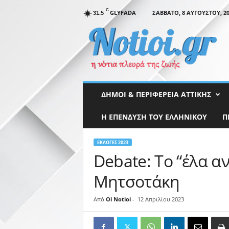
C
GLYFADA
ΣΆΒΒΑΤΟ, 8 ΑΥΓΟΎΣΤΟΥ, 20
31.5
N
o
t
i
o
i
.
ΔΉΜΟΙ & ΠΕΡΙΦΈΡΕΙΑ ΑΤΤΙΚΉΣ
g
r
Η ΕΠΕΝΔΥΣΗ ΤΟΥ ΕΛΛΗΝΙΚΟΥ
Π
ΕΚΛΟΓΈΣ 2023
Debate: Το “έλα α
Μητσοτάκη
Από
Oi Notioi
-
12 Απριλίου 2023