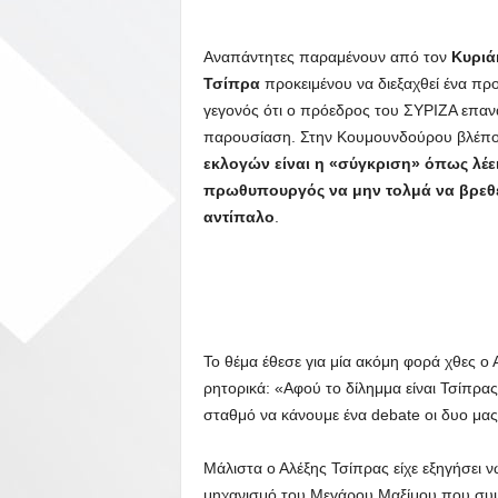
Αναπάντητες παραμένουν από τον
Κυριά
Τσίπρα
προκειμένου να διεξαχθεί ένα πρ
γεγονός ότι ο πρόεδρος του ΣΥΡΙΖΑ επανα
παρουσίαση. Στην Κουμουνδούρου βλέπουν
εκλογών είναι η «σύγκριση» όπως λέε
πρωθυπουργός να μην τολμά να βρεθ
αντίπαλο
.
Το θέμα έθεσε για μία ακόμη φορά χθες ο 
ρητορικά: «Αφού το δίλημμα είναι Τσίπρας
σταθμό να κάνουμε ένα debate οι δυο μας. 
Μάλιστα ο Αλέξης Τσίπρας είχε εξηγήσει 
μηχανισμό του Μεγάρου Μαξίμου που συμ