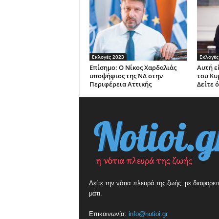
Εκλογές 2023
Εκλογές
Επίσημο: Ο Νίκος Χαρδαλιάς
Αυτή ε
υποψήφιος της ΝΔ στην
του Κυ
Περιφέρεια Αττικής
Δείτε 
Δείτε την νότια πλευρά της ζωής, με διαφορετ
μάτι.
Επικοινωνία:
info@notioi.gr