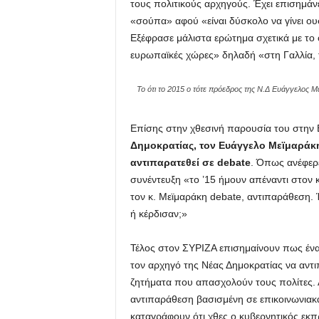
τους πολιτικούς αρχηγούς. Έχει επισημάνε
«σούπα» αφού «είναι δύσκολο να γίνει ου
Εξέφρασε μάλιστα ερώτημα σχετικά με το ό
ευρωπαϊκές χώρες» δηλαδή «στη Γαλλία, τι
Το ότι το 2015 ο τότε πρόεδρος της Ν.Δ Ευάγγελος 
Επίσης στην χθεσινή παρουσία του στην
Δημοκρατίας, τον Ευάγγελο Μεϊμαράκη 
αντιπαρατεθεί σε debate
. Όπως ανέφερε
συνέντευξη «το ’15 ήμουν απέναντι στον κ
τον κ. Μεϊμαράκη debate, αντιπαράθεση. 
ή κέρδισαν;»
Τέλος στον ΣΥΡΙΖΑ επισημαίνουν πως έν
τον αρχηγό της Νέας Δημοκρατίας να αντι
ζητήματα που απασχολούν τους πολίτες. Α
αντιπαράθεση βασισμένη σε επικοινωνιακ
καταγράφουν ότι χθες ο κυβερνητικός εκπ