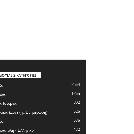
ΜΟΦΙΛΕΙΣ ΚΑΤΗΓΟΡΙΕΣ
2654
δα
1255
άδα
802
ς Ιστορίες
626
οϊός (Συνεχής Ενημέρωση)
536
ος
432
ούπολη - Ελληνικό