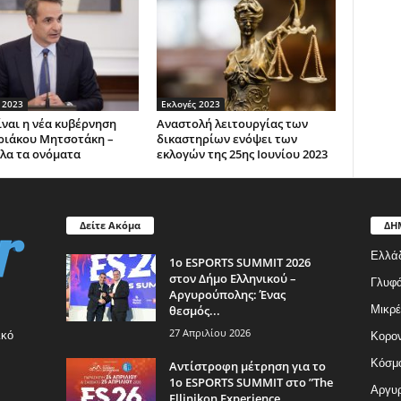
 2023
Εκλογές 2023
ίναι η νέα κυβέρνηση
Αναστολή λειτουργίας των
ριάκου Μητσοτάκη –
δικαστηρίων ενόψει των
όλα τα ονόματα
εκλογών της 25ης Ιουνίου 2023
Δείτε Ακόμα
ΔΗ
Ελλά
1ο ESPORTS SUMMIT 2026
στον Δήμο Ελληνικού –
Γλυφ
Αργυρούπολης: Ένας
θεσμός...
Μικρέ
27 Απριλίου 2026
ικό
Κορον
Κόσμ
Αντίστροφη μέτρηση για το
1ο ESPORTS SUMMIT στο ”The
Αργυρ
Ellinikon Experience...