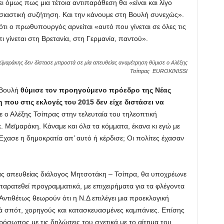
ι όμως πως μια τέτοια αντιπαράθεση θα «είναι και λίγο
σιαστική συζήτηση. Και την κάνουμε στη Βουλή συνεχώς».
τι ο πρωθυπουργός αρνείται «αυτό που γίνεται σε όλες τις
 γίνεται στη Βρετανία, στη Γερμανία, παντού».
Μεϊμαράκης δεν δίστασε μπροστά σε μία απευθείας αναμέτρηση θύμισε ο Αλέξης
Τσίπρας EUROKINISSI
 Βουλή
θύμισε τον προηγούμενο πρόεδρο της Νέας
που στις εκλογές του 2015 δεν είχε διστάσει να
 ο Αλέξης Τσίπρας στην τελευταία του τηλεοπτική
. Μεϊμαράκη. Κάναμε και όλα τα κόμματα, έκανα κι εγώ με
Έχασε η δημοκρατία απ’ αυτό ή κέρδισε; Οι πολίτες έχασαν
ας απευθείας διάλογος Μητσοτάκη – Τσίπρα, θα υποχρέωνε
παρατεθεί προγραμματικά, με επιχειρήματα για τα φλέγοντα
ντιθέτως θεωρούν ότι η Ν.Δ επιλέγει μια προεκλογική
ά σπότ, χορηγούς και κατασκευασμένες καμπάνιες. Επίσης
ρόσωπος με τις δηλώσεις του σχετικά με το αίτημα του