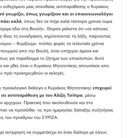
ο ενδεχόμενο μιας απευθείας αντιπαράθεσης ο Κυριάκος
ιατί γνωρίζει, όπως γνωρίζουν και οι επικοινωνιολόγοι
 πάει καλά
, όπως δεν τα πήγε καλά τέσσερα χρόνια τώρα
 είχαμε εδώ στη Βουλή». Θύμισε μάλιστα ότι «σε κάποιες
 ο ίδιος τη συνεδρίαση, κηρύσσοντας τη λήξη, παίρνοντας
ύρου – θυμίζουμε- πολλές φορές τα τελευταία χρόνια
υπουργού από την Βουλή, όταν υπήρχαν άμεσα και
Όπως για παράδειγμα το ζήτημα των υποκλοπών. Αυτό
ε και χθές όταν ο Κυριάκος Μητσοτάκης απουσίασε απο
ου πρίν προκηρυχθούν οι εκλογές.
ον προεκλογικό διάλογο ο Κυριάκος Μητσοτάκης
επιχειρεί
ι σε αντιπαράθεση με τον Αλέξη Τσίπρα
, μέσω
ν αρχηγών. Πρακτική που ακολουθούσε και στο
νταν να προσέλθει- τις προ ημερησίας διάταξης συζητήσεις
ις του προέδρου του ΣΥΡΙΖΑ.
χει αντίρρηση να συμμετάσχει σε έναν διάλογο με όλους