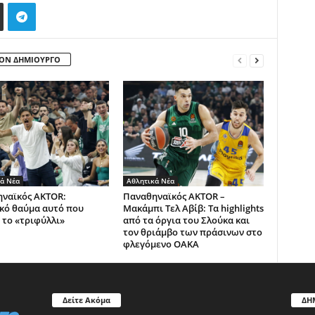
ΤΟΝ ΔΗΜΙΟΥΡΓΟ
ά Νέα
Αθλητικά Νέα
ναϊκός AKTOR:
Παναθηναϊκός AKTOR –
κό θαύμα αυτό που
Μακάμπι Τελ Αβίβ: Τα highlights
 το «τριφύλλι»
από τα όργια του Σλούκα και
τον θριάμβο των πράσινων στο
φλεγόμενο ΟΑΚΑ
Δείτε Ακόμα
ΔΗ