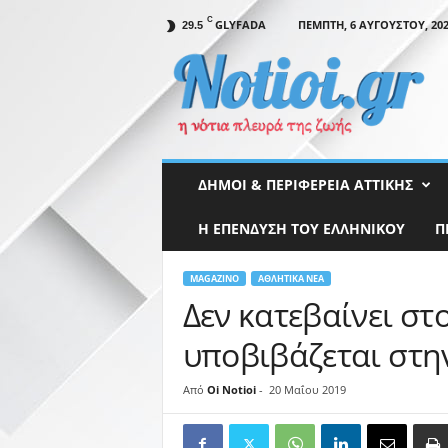
C
GLYFADA
ΠΈΜΠΤΗ, 6 ΑΥΓΟΎΣΤΟΥ, 20
29.5
N
o
t
i
o
i
.
ΔΉΜΟΙ & ΠΕΡΙΦΈΡΕΙΑ ΑΤΤΙΚΉΣ
g
r
Η ΕΠΕΝΔΥΣΗ ΤΟΥ ΕΛΛΗΝΙΚΟΥ
Π
MAGAZINO
ΑΘΛΗΤΙΚΆ ΝΈΑ
Δεν κατεβαίνει στ
υποβιβάζεται στη
Από
Oi Notioi
-
20 Μαΐου 2019