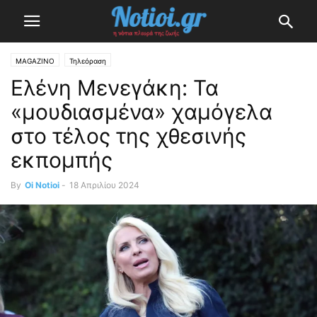
MAGAZINO
Τηλεόραση
Ελένη Μενεγάκη: Τα
«μουδιασμένα» χαμόγελα
στο τέλος της χθεσινής
εκπομπής
By
Oi Notioi
-
18 Απριλίου 2024