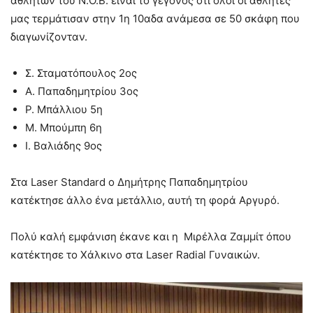
αθλητών του Ν.Ο.Β. είναι το γεγονός ότι όλοι οι αθλητές
μας τερμάτισαν στην 1η 10αδα ανάμεσα σε 50 σκάφη που
διαγωνίζονταν.
Σ. Σταματόπουλος 2ος
Α. Παπαδημητρίου 3ος
Ρ. Μπάλλιου 5η
Μ. Μπούμπη 6η
Ι. Βαλιάδης 9ος
Στα Laser Standard ο Δημήτρης Παπαδημητρίου
κατέκτησε άλλο ένα μετάλλιο, αυτή τη φορά Αργυρό.
Πολύ καλή εμφάνιση έκανε και η Μιρέλλα Ζαμμίτ όπου
κατέκτησε το Χάλκινο στα Laser Radial Γυναικών.