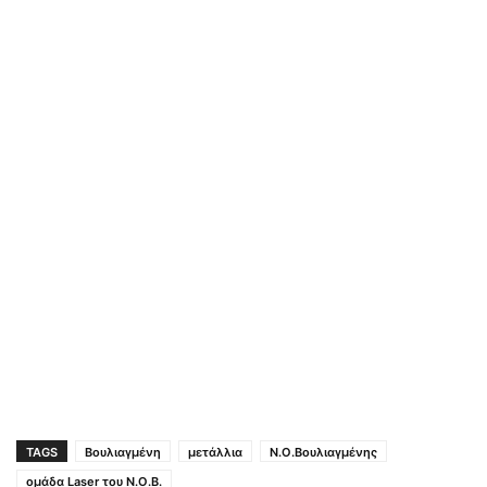
TAGS
Βουλιαγμένη
μετάλλια
Ν.Ο.Βουλιαγμένης
ομάδα Laser του Ν.Ο.Β.