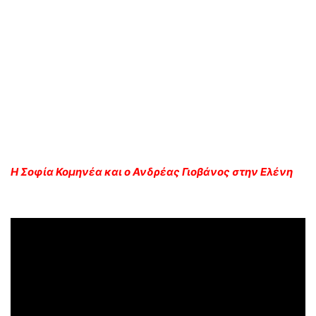
Η Σοφία Κομηνέα και ο Ανδρέας Γιοβάνος στην Ελένη