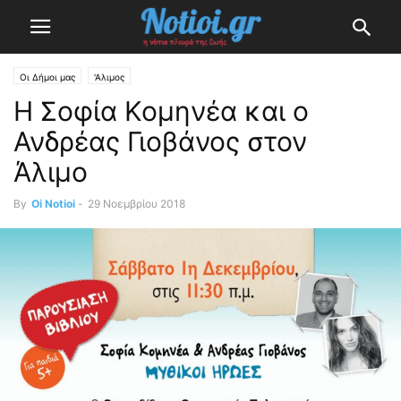
Οι Δήμοι μας
'Αλιμος
Η Σοφία Κομηνέα και ο
Ανδρέας Γιοβάνος στον
Άλιμο
By
Oi Notioi
-
29 Νοεμβρίου 2018