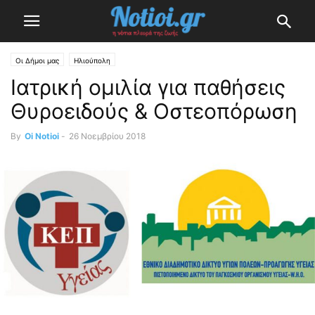
Οι Δήμοι μας
Ηλιούπολη
Ιατρική ομιλία για παθήσεις
Θυροειδούς & Οστεοπόρωση
By
Oi Notioi
-
26 Νοεμβρίου 2018