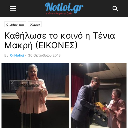
Οι Δήμοι μας
'Αλιμος
Καθήλωσε το κοινό η Τένια
Μακρή (ΕΙΚΟΝΕΣ)
By
Oi Notioi
-
30 Οκτωβρίου 2018