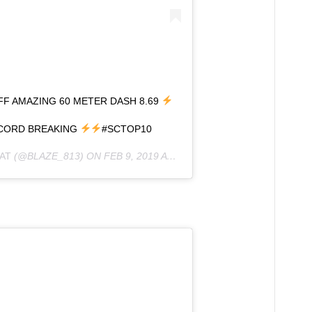
FF AMAZING 60 METER DASH 8.69
ECORD BREAKING
#SCTOP10
AT
(@BLAZE_813) ON
FEB 9, 2019 AT 5:38PM PST