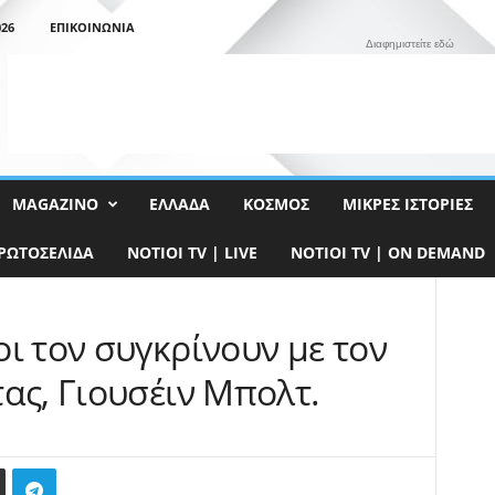
26
ΕΠΙΚΟΙΝΩΝΊΑ
Διαφημιστείτε εδώ
MAGAZINO
ΕΛΛΆΔΑ
ΚΌΣΜΟΣ
ΜΙΚΡΈΣ ΙΣΤΟΡΊΕΣ
ΡΩΤΟΣΈΛΙΔΑ
NOTIOI TV | LIVE
NOTIOI TV | ON DEMAND
ι τον συγκρίνουν με τον
ας, Γιουσέιν Μπολτ.