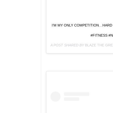
I’M MY ONLY COMPETITION…HAR
#FITNESS 
A POST SHARED BY
BLAZE THE GRE