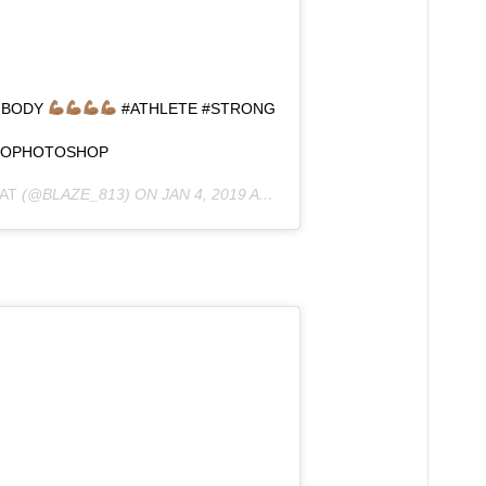
D BODY
#ATHLETE #STRONG
#NOPHOTOSHOP
AT
(@BLAZE_813) ON
JAN 4, 2019 AT 5:54AM PST