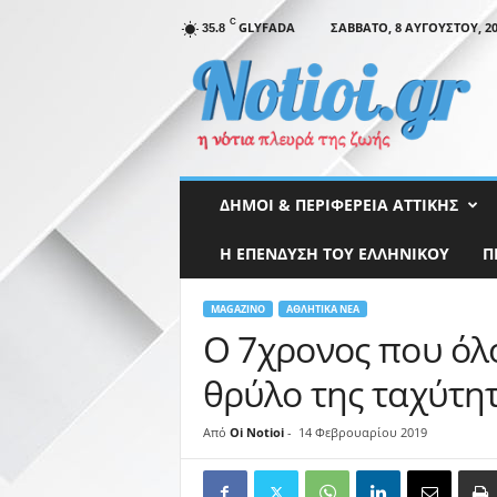
C
GLYFADA
ΣΆΒΒΑΤΟ, 8 ΑΥΓΟΎΣΤΟΥ, 20
35.8
N
o
t
i
o
i
.
ΔΉΜΟΙ & ΠΕΡΙΦΈΡΕΙΑ ΑΤΤΙΚΉΣ
g
r
Η ΕΠΕΝΔΥΣΗ ΤΟΥ ΕΛΛΗΝΙΚΟΥ
Π
MAGAZINO
ΑΘΛΗΤΙΚΆ ΝΈΑ
O 7χρονος που όλο
θρύλο της ταχύτητ
Από
Oi Notioi
-
14 Φεβρουαρίου 2019