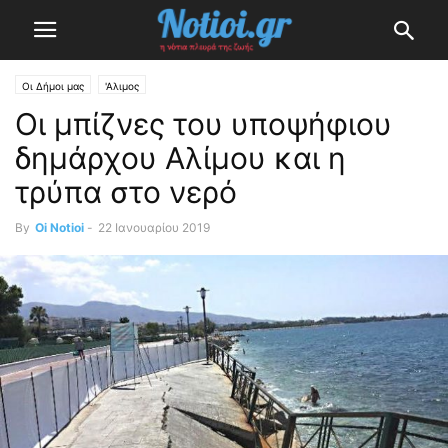
Οι Δήμοι μας
'Αλιμος
Οι μπίζνες του υποψήφιου
δημάρχου Αλίμου και η
τρύπα στο νερό
By
Oi Notioi
-
22 Ιανουαρίου 2019