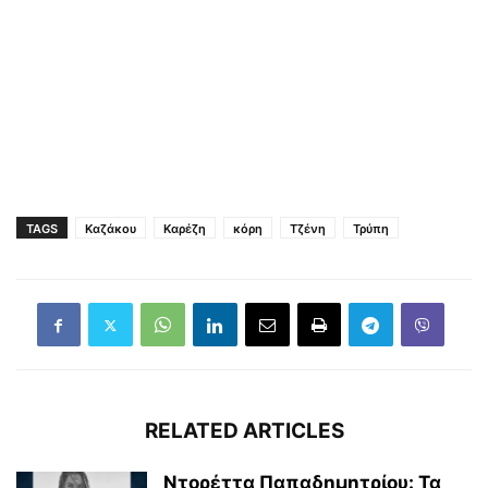
TAGS
Καζάκου
Καρέζη
κόρη
Τζένη
Τρύπη
RELATED ARTICLES
Ντορέττα Παπαδημητρίου: Τα