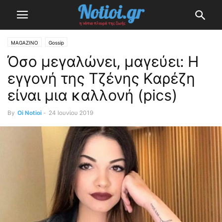
MAGAZINO
Gossip
Όσο μεγαλώνει, μαγεύει: Η
εγγονή της Τζένης Καρέζη
είναι μια καλλονή (pics)
By
Oi Notioi
-
24 Ιουνίου 2019