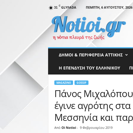
C
GLYFADA
ΠΈΜΠΤΗ, 6 ΑΥΓΟΎΣΤΟΥ, 2026
31
N
o
t
i
o
i
.
ΔΉΜΟΙ & ΠΕΡΙΦΈΡΕΙΑ ΑΤΤΙΚΉΣ
g
r
Η ΕΠΕΝΔΥΣΗ ΤΟΥ ΕΛΛΗΝΙΚΟΥ
Π
MAGAZINO
GOSSIP
Πάνος Μιχαλόπουλ
έγινε αγρότης στα
Μεσσηνία και παρ
Από
Oi Notioi
-
9 Φεβρουαρίου 2019