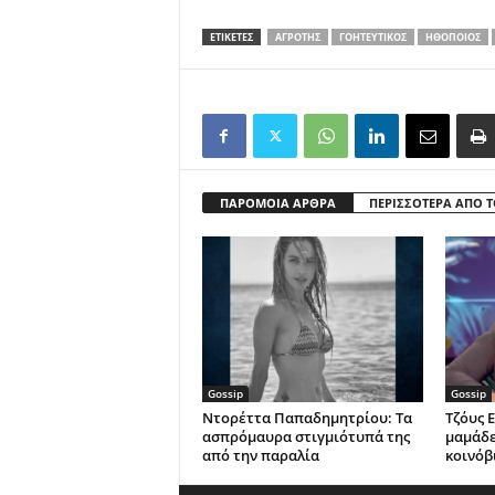
ΕΤΙΚΕΤΕΣ
ΑΓΡΌΤΗΣ
ΓΟΗΤΕΥΤΙΚΌΣ
ΗΘΟΠΟΙΌΣ
ΠΑΡΟΜΟΙΑ ΑΡΘΡΑ
ΠΕΡΙΣΣΟΤΕΡΑ ΑΠΟ 
Gossip
Gossip
Ντορέττα Παπαδημητρίου: Τα
Τζόυς Ε
ασπρόμαυρα στιγμιότυπά της
μαμάδες
από την παραλία
κοινόβ