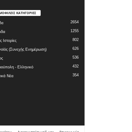
ΜΟΦΙΛΕΙΣ ΚΑΤΗΓΟΡΙΕΣ
2654
δα
1255
άδα
802
ς Ιστορίες
626
οϊός (Συνεχής Ενημέρωση)
536
ος
432
ούπολη - Ελληνικό
354
ικά Νέα
ορρήτου
Διαφημιστείτε μαζί μας
Επικοινωνία