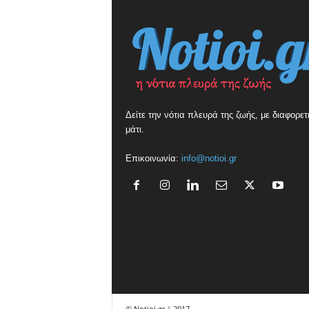
Δείτε την νότια πλευρά της ζωής, με διαφορετ
μάτι.
Επικοινωνία:
info@notioi.gr
© Notioi.gr | 2017