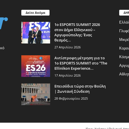
Δείτε Ακόμα
ΔΗ
Ελλά
1ο ESPORTS SUMMIT 2026
στον Δήμο Ελληνικού –
Γλυφ
Αργυρούπολης: Ένας
θεσμός...
Μικρέ
27 Απριλίου 2026
ικό
Κορον
Κόσμ
Αντίστροφη μέτρηση για το
1ο ESPORTS SUMMIT στο ”The
Αργυρ
Ellinikon Experience...
Αθλητ
17 Απριλίου 2026
Επεισόδια τώρα στην Βούλη
| Ζωντανή Σύνδεση
28 Φεβρουαρίου 2025
Όροι Χρήσης / Πολιτική Απ