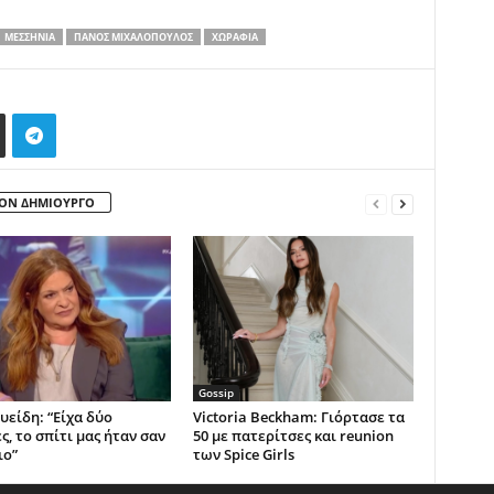
ΜΕΣΣΗΝΊΑ
ΠΆΝΟΣ ΜΙΧΑΛΌΠΟΥΛΟΣ
ΧΩΡΆΦΙΑ
ΤΟΝ ΔΗΜΙΟΥΡΓΟ
Gossip
υείδη: “Είχα δύο
Victoria Beckham: Γιόρτασε τα
, το σπίτι μας ήταν σαν
50 με πατερίτσες και reunion
ιο”
των Spice Girls