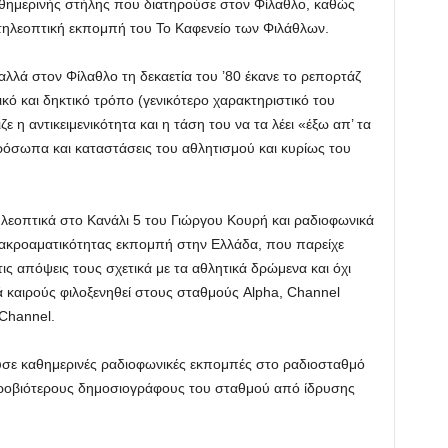
θημερινής στήλης που διατηρούσε στον Φίλαθλο, καθώς
α τηλεοπτική εκπομπή του Το Καφενείο των Φιλάθλων.
λά στον Φίλαθλο τη δεκαετία του ’80 έκανε το ρεπορτάζ
κό και δηκτικό τρόπο (γενικότερο χαρακτηριστικό του
ε η αντικειμενικότητα και η τάση του να τα λέει «έξω απ’ τα
ρόσωπα και καταστάσεις του αθλητισμού και κυρίως του
λεοπτικά στο Κανάλι 5 του Γιώργου Κουρή και ραδιοφωνικά
 ακροαματικότητας εκπομπή στην Ελλάδα, που παρείχε
ς απόψεις τους σχετικά με τα αθλητικά δρώμενα και όχι
ά καιρούς φιλοξενηθεί στους σταθμούς Alpha, Channel
 Channel.
σε καθημερινές ραδιοφωνικές εκπομπές στο ραδιοσταθμό
ακροβιότερους δημοσιογράφους του σταθμού από ίδρυσης