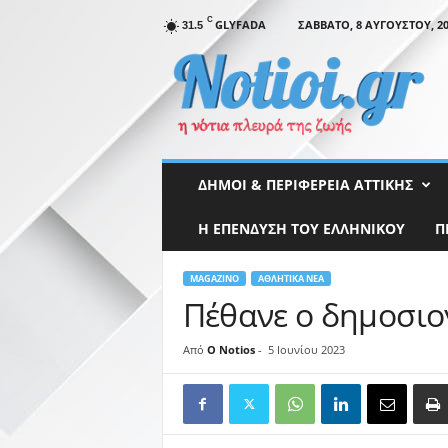
C
GLYFADA
ΣΆΒΒΑΤΟ, 8 ΑΥΓΟΎΣΤΟΥ, 20
31.5
N
o
t
i
o
i
.
ΔΉΜΟΙ & ΠΕΡΙΦΈΡΕΙΑ ΑΤΤΙΚΉΣ
g
r
Η ΕΠΕΝΔΥΣΗ ΤΟΥ ΕΛΛΗΝΙΚΟΥ
Π
MAGAZINO
ΑΘΛΗΤΙΚΆ ΝΈΑ
Πέθανε ο δημοσιο
Από
O Notios
-
5 Ιουνίου 2023