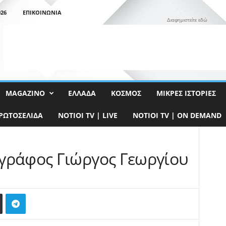
26
ΕΠΙΚΟΙΝΩΝΊΑ
Διαφημιστείτε εδώ
MAGAZINO
ΕΛΛΆΔΑ
ΚΌΣΜΟΣ
ΜΙΚΡΈΣ ΙΣΤΟΡΊΕΣ
ΡΩΤΟΣΈΛΙΔΑ
NOTIOI TV | LIVE
NOTIOI TV | ON DEMAND
γράφος Γιώργος Γεωργίου