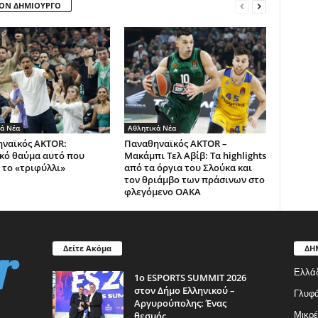
ΤΟΝ ΔΗΜΙΟΥΡΓΟ
ά Νέα
Αθλητικά Νέα
ναϊκός AKTOR:
Παναθηναϊκός AKTOR –
κό θαύμα αυτό που
Μακάμπι Τελ Αβίβ: Τα highlights
 το «τριφύλλι»
από τα όργια του Σλούκα και
τον θριάμβο των πράσινων στο
φλεγόμενο ΟΑΚΑ
Δείτε Ακόμα
ΔΗ
Ελλά
1ο ESPORTS SUMMIT 2026
στον Δήμο Ελληνικού –
Γλυφ
Αργυρούπολης: Ένας
θεσμός...
Μικρέ