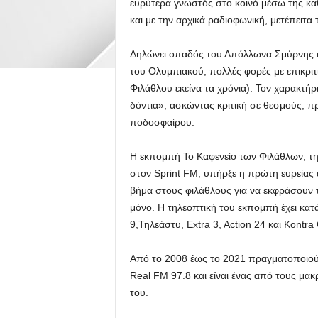
ευρύτερα γνωστός στο κοινό μέσω της κα
και με την αρχικά ραδιοφωνική, μετέπειτ
Δηλώνει οπαδός του Απόλλωνα Σμύρνης αλ
του Ολυμπιακού, πολλές φορές με επικριτι
Φιλάθλου εκείνα τα χρόνια). Τον χαρακτήριζ
δόντια», ασκώντας κριτική σε θεσμούς, π
ποδοσφαίρου.
Η εκπομπή Το Καφενείο των Φιλάθλων, τη
στον Sprint FM, υπήρξε η πρώτη ευρείας
βήμα στους φιλάθλους για να εκφράσουν τι
μόνο. Η τηλεοπτική του εκπομπή έχει κατ
9,Τηλεάστυ, Extra 3, Action 24 και Kontra
Από το 2008 έως το 2021 πραγματοποιού
Real FM 97.8 και είναι ένας από τους μ
του.