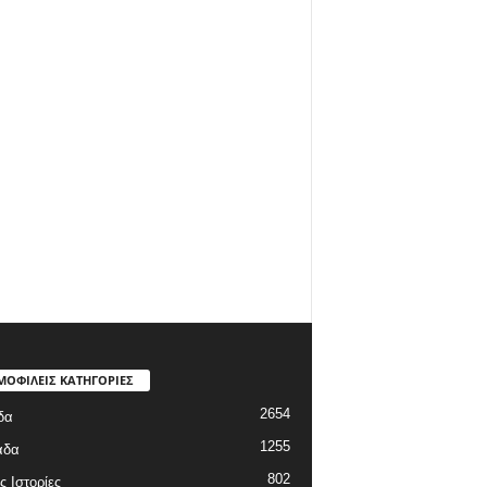
ΜΟΦΙΛΕΙΣ ΚΑΤΗΓΟΡΙΕΣ
2654
δα
1255
άδα
802
ς Ιστορίες