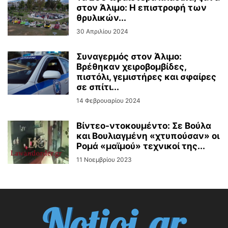
στον Άλιμο: Η επιστροφή των
θρυλικών...
30 Απριλίου 2024
Συναγερμός στον Άλιμο:
Βρέθηκαν χειροβομβίδες,
πιστόλι, γεμιστήρες και σφαίρες
σε σπίτι...
14 Φεβρουαρίου 2024
Βίντεo-ντοκουμέντο: Σε Βούλα
και Βουλιαγμένη «χτυπούσαν» οι
Ρομά «μαϊμού» τεχνικοί της...
11 Νοεμβρίου 2023