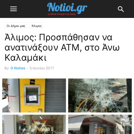
Οι Δήμοι μας
'Αλιμος
Άλιμος: Προσπάθησαν να
ανατινάξουν ΑΤΜ, στο Άνω
Καλαμάκι
By
O Notios
-
5 Ιουνίου 2017