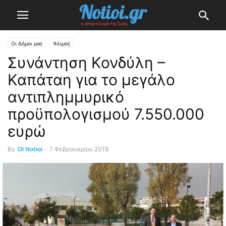
Οι Δήμοι μας
'Αλιμος
Συνάντηση Κονδύλη –
Καπάταη για το μεγάλο
αντιπλημμυρικό
προϋπολογισμού 7.550.000
ευρώ
By
Oi Notioi
-
7 Φεβρουαρίου 2019