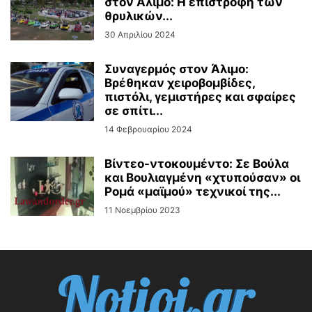
στον Άλιμο: Η επιστροφή των
θρυλικών...
30 Απριλίου 2024
Συναγερμός στον Άλιμο:
Βρέθηκαν χειροβομβίδες,
πιστόλι, γεμιστήρες και σφαίρες
σε σπίτι...
14 Φεβρουαρίου 2024
Βίντεo-ντοκουμέντο: Σε Βούλα
και Βουλιαγμένη «χτυπούσαν» οι
Ρομά «μαϊμού» τεχνικοί της...
11 Νοεμβρίου 2023