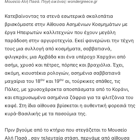
Μουσείο Αλή Πασά. Πηγή εικόνας: wondergreece.gr
Κατεβαίνοντας τα στενά εσωτερικά σκαλοπάτια
βρισκόμαστε στην Αίθουσα Ασημένιων Κοσμημάτων με
έργα Ηπειρωτών καλλιτεχνών που έχουν μεγάλη
παράδοση στην αργυροτεχνία. Εκεί φανερώνει την τέχνη
τους μια συλλογή από κοσμήματα, σαββατιανά,
φιλιγκράν, μια Αχιβάδα και ένα υπέροχο Χαρχάνι από
ασήμι, χρυσό και πέτρες, πόρπες και βραχιόλια. Έχει,
ακόμη, κιουστέκια ρολογιών, ασημένια σαββατιανά
ου
ου
μαχαίρια του 18
και 19
αι, τούρκικες σπάθες, τις
Πάλες, με χρυσοχάρακτα αποσπάσματα από το Κοράνι,
και επιχρυσωμένα ασημένια ζάφρια για τα φλιτζάνια του
καφέ. Στη ίδια αίθουσα βρίσκεται η αυθεντική φορεσιά της
κυρά-Βασιλικής με τα πασούμια της.
Πριν βγούμε από το κτήριο που στεγάζεται το Μουσείο
Αλή Πασά , σαν τελευταία στάση, περνάμε από αίθουσα