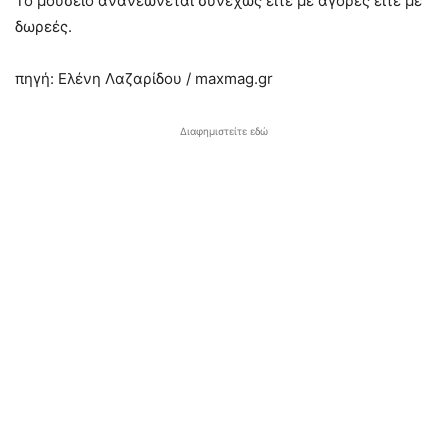
Το μουσείο ανανεώνεται συνεχώς είτε με αγορές είτε με
δωρεές.
πηγή: Ελένη Λαζαρίδου / maxmag.gr
Διαφημιστείτε εδώ