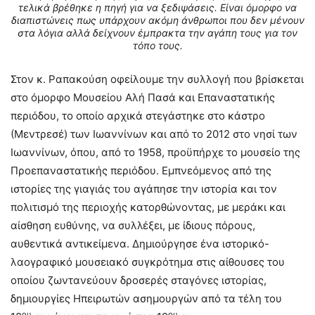
τελικά βρέθηκε η πηγή για να ξεδιψάσεις. Είναι όμορφο να
διαπιστώνεις πως υπάρχουν ακόμη άνθρωποι που δεν μένουν
στα λόγια αλλά δείχνουν έμπρακτα την αγάπη τους για τον
τόπο τους
.
Στον κ. Ραπακούση οφείλουμε την συλλογή που βρίσκεται
στο όμορφο Μουσείου Αλή Πασά και Επαναστατικής
περιόδου, το οποίο αρχικά στεγάστηκε στο κάστρο
(Μεντρεσέ) των Ιωαννίνων και από το 2012 στο νησί των
Ιωαννίνων, όπου, από το 1958, προϋπήρχε το μουσείο της
Προεπαναστατικής περιόδου. Εμπνεόμενος από της
ιστορίες της γιαγιάς του αγάπησε την ιστορία και τον
πολιτισμό της περιοχής κατορθώνοντας, με μεράκι και
αίσθηση ευθύνης, να συλλέξει, με ίδιους πόρους,
αυθεντικά αντικείμενα. Δημιούργησε ένα ιστορικό-
λαογραφικό μουσειακό συγκρότημα στις αίθουσες του
οποίου ζωντανεύουν δροσερές σταγόνες ιστορίας,
δημιουργίες Ηπειρωτών ασημουργών από τα τέλη του
ου
ου