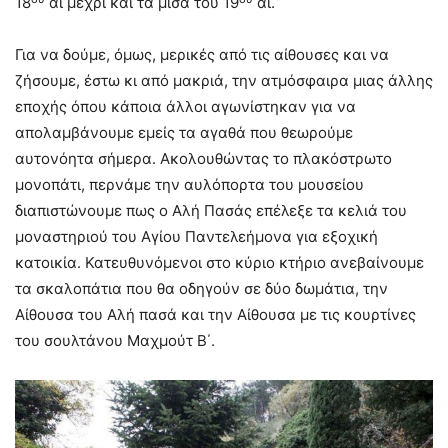
18
αι μέχρι και τα μισά του 19
αι.
Για να δούμε, όμως, μερικές από τις αίθουσες και να
ζήσουμε, έστω κι από μακριά, την ατμόσφαιρα μιας άλλης
εποχής όπου κάποια άλλοι αγωνίστηκαν για να
απολαμβάνουμε εμείς τα αγαθά που θεωρούμε
αυτονόητα σήμερα. Ακολουθώντας το πλακόστρωτο
μονοπάτι, περνάμε την αυλόπορτα του μουσείου
διαπιστώνουμε πως ο Αλή Πασάς επέλεξε τα κελιά του
μοναστηριού του Αγίου Παντελεήμονα για εξοχική
κατοικία. Κατευθυνόμενοι στο κύριο κτήριο ανεβαίνουμε
τα σκαλοπάτια που θα οδηγούν σε δύο δωμάτια, την
Αίθουσα του Αλή πασά και την Αίθουσα με τις κουρτίνες
του σουλτάνου Μαχμούτ Β΄.