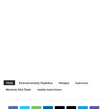
TAGS
Επαναστατικής Περιόδου
Ηπειρος
Ιωάννινα
Μουσείο Αλή Πασά
νησάκι Ιωαννίνων