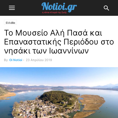
Ελλάδα
Το Μουσείο Αλή Πασά και
Επαναστατικής Περιόδου στο
νησάκι των Ιωαννίνων
By
Oi Notioi
-
23 Απριλίου 2019