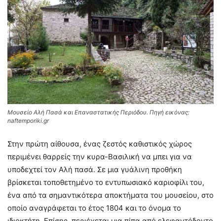
Μουσείο Αλή Πασά και Επαναστατικής Περιόδου. Πηγή εικόνας:
naftemporiki.gr
Στην πρώτη αίθουσα, ένας ζεστός καθιστικός χώρος
περιμένει θαρρείς την κυρα-Βασιλική να μπει για να
υποδεχτεί τον Αλή πασά. Σε μια γυάλινη προθήκη
βρίσκεται τοποθετημένο το εντυπωσιακό καριοφίλι του,
ένα από τα σημαντικότερα αποκτήματα του μουσείου, στο
οποίο αναγράφεται το έτος 1804 και το όνομα το
ιδιοκτήτη. Επίσης, περιέχεται μια πίπα από ελεφαντόδοντο