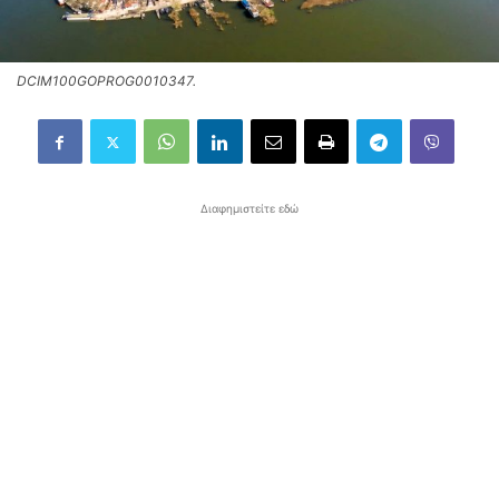
DCIM100GOPROG0010347.
Διαφημιστείτε εδώ