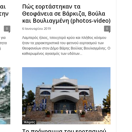
αι
Πώς εορτάστηκαν τα
την
Θεοφάνεια σε Βάρκιζα, Βούλα
και Βουλιαγμένη (photos-video)
0
6 Ιανουαρίου 2019
0
για
Λαμπερός ήλιος, τσουχτερό κρύο και πλήθος κόσμου
τητα
ήταν τα χαρακτηριστικά του φετινού εορτασμού των
ή
Θεοφανείων στον Δήμο Βάρης Βούλας Βουλιαγμένης. Ο
καθιερωμένος αγιασμός των υδάτων...
'Αλιμος
Το πρόγραμμα του εορτασμού