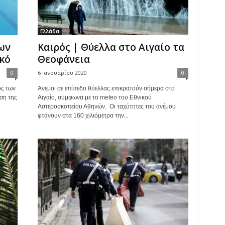
Ελλάδα
ων
Καιρός | Θύελλα στο Αιγαίο τα
κό
Θεοφάνεια
0
6 Ιανουαρίου 2020
0
ός των
Άνεμοι σε επίπεδο θύελλας επικρατούν σήμερα στο
ση της
Αιγαίο, σύμφωνα με το meteo του Εθνικού
Αστεροσκοπείου Αθηνών. Οι ταχύτητες του ανέμου
φτάνουν στα 160 χιλιόμετρα την...