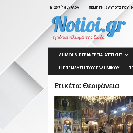
C
GLYFADA
ΠΈΜΠΤΗ, 6 ΑΥΓΟΎΣΤΟΥ, 2
25.7
N
o
t
i
o
i
.
ΔΉΜΟΙ & ΠΕΡΙΦΈΡΕΙΑ ΑΤΤΙΚΉΣ
g
r
Η ΕΠΕΝΔΥΣΗ ΤΟΥ ΕΛΛΗΝΙΚΟΥ
Π
Ετικέτα: Θεοφάνεια