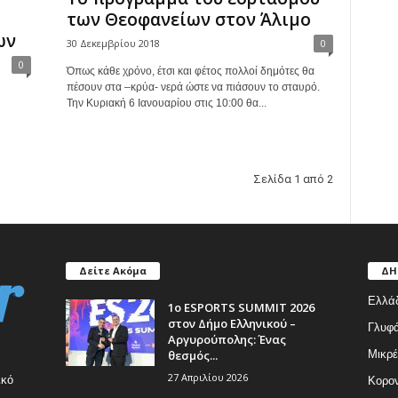
των Θεοφανείων στον Άλιμο
ων
30 Δεκεμβρίου 2018
0
0
Όπως κάθε χρόνο, έτσι και φέτος πολλοί δημότες θα
πέσουν στα –κρύα- νερά ώστε να πιάσουν το σταυρό.
Την Κυριακή 6 Ιανουαρίου στις 10:00 θα...
Σελίδα 1 από 2
Δείτε Ακόμα
ΔΗ
Ελλά
1ο ESPORTS SUMMIT 2026
στον Δήμο Ελληνικού –
Γλυφ
Αργυρούπολης: Ένας
θεσμός...
Μικρέ
27 Απριλίου 2026
ικό
Κορον