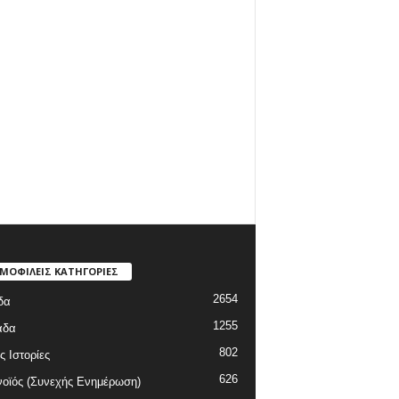
ΜΟΦΙΛΕΙΣ ΚΑΤΗΓΟΡΙΕΣ
2654
δα
1255
άδα
802
ς Ιστορίες
626
οϊός (Συνεχής Ενημέρωση)