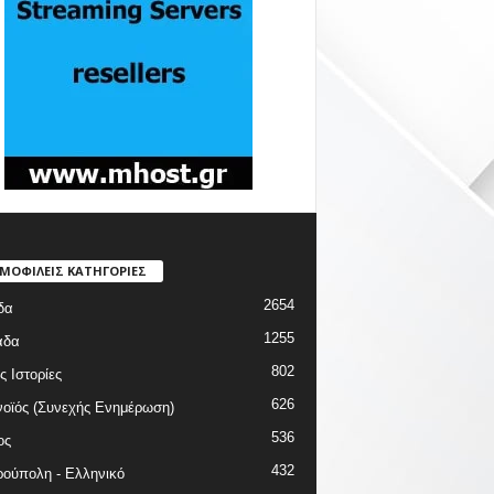
ΜΟΦΙΛΕΙΣ ΚΑΤΗΓΟΡΙΕΣ
2654
δα
1255
άδα
802
ς Ιστορίες
626
οϊός (Συνεχής Ενημέρωση)
536
ος
432
ούπολη - Ελληνικό