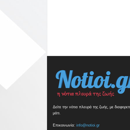
Δείτε την νότια πλευρά της ζωής, με διαφορετ
μάτι.
Επικοινωνία:
info@notioi.gr