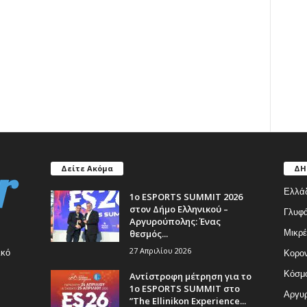
Δείτε Ακόμα
ΔΗ
Ελλά
1ο ESPORTS SUMMIT 2026
στον Δήμο Ελληνικού –
Γλυφ
Αργυρούπολης: Ένας
θεσμός...
Μικρέ
27 Απριλίου 2026
ικό
Κορον
Κόσμ
Αντίστροφη μέτρηση για το
1ο ESPORTS SUMMIT στο
Αργυρ
”The Ellinikon Experience...