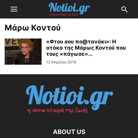
Μάρω Κοντού
«Φτου σου πο@τανάκι»: Η
ατάκα της Μάρως Κοντού που
τους «πάγωσε»...
12 Απριλίου 2019
ABOUT US