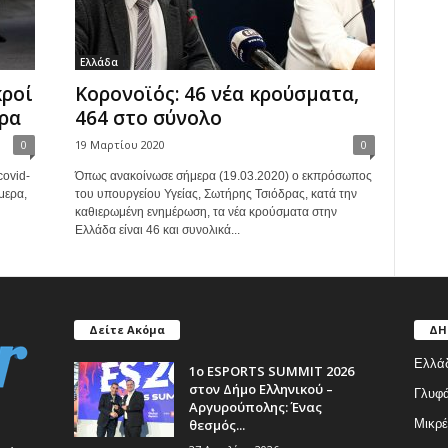
Ελλάδα
κροί
Κορονοϊός: 46 νέα κρούσματα,
ερα
464 στο σύνολο
0
19 Μαρτίου 2020
0
covid-
Όπως ανακοίνωσε σήμερα (19.03.2020) ο εκπρόσωπος
μερα,
του υπουργείου Υγείας, Σωτήρης Τσιόδρας, κατά την
καθιερωμένη ενημέρωση, τα νέα κρούσματα στην
Ελλάδα είναι 46 και συνολικά...
Δείτε Ακόμα
ΔΗ
Ελλά
1ο ESPORTS SUMMIT 2026
στον Δήμο Ελληνικού –
Γλυφ
Αργυρούπολης: Ένας
θεσμός...
Μικρέ