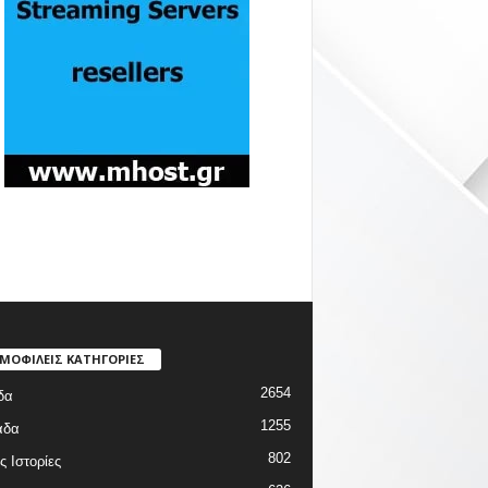
ΜΟΦΙΛΕΙΣ ΚΑΤΗΓΟΡΙΕΣ
2654
δα
1255
άδα
802
ς Ιστορίες