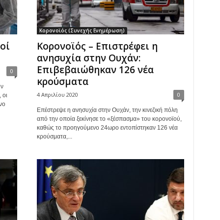
Κορονοϊός (Συνεχής Ενημέρωση)
οί
Κορονοϊός – Επιστρέφει η
ανησυχία στην Ουχάν:
Επιβεβαιώθηκαν 126 νέα
0
κρούσματα
ον
4 Απριλίου 2020
0
 οι
νο
Επέστρεψε η ανησυχία στην Ουχάν, την κινεζική πόλη
από την οποία ξεκίνησε το «ξέσπασμα» του κορονοϊού,
καθώς το προηγούμενο 24ωρο εντοπίστηκαν 126 νέα
κρούσματα,...