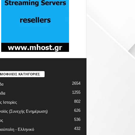
ΜΟΦΙΛΕΙΣ ΚΑΤΗΓΟΡΙΕΣ
2654
δα
1255
άδα
802
ς Ιστορίες
626
οϊός (Συνεχής Ενημέρωση)
536
ος
432
ούπολη - Ελληνικό