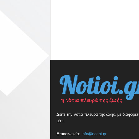
Δείτε την νότια πλευρά της ζωής, με διαφορετ
μάτι.
Επικοινωνία:
info@notioi.gr