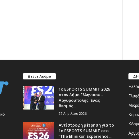
Δείτε Ακόμα
ΔΗ
Ελλά
1ο ESPORTS SUMMIT 2026
στον Δήμο Ελληνικού –
Γλυφ
Αργυρούπολης: Ένας
θεσμός...
Μικρέ
27 Απριλίου 2026
ικό
Κορον
Κόσμ
Αντίστροφη μέτρηση για το
1ο ESPORTS SUMMIT στο
Αργυρ
”The Ellinikon Experience...