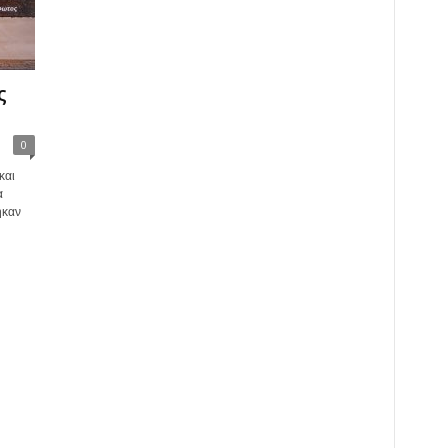
ς
0
και
α
ήκαν