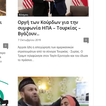
Κόσμος
ι
Οργή των Κούρδων για την
συμφωνία ΗΠΑ – Τουρκίας –
Βγάζουν...
7 Οκτωβρίου 2019
0
0
Άρχισε ήδη η αποχώρηση των αμερικανικών
στρατευμάτων από τα σύνορα Τουρκίας - Συρίας. Ο
τερο
Τραμπ τηλεφώνησε στον Ταγίπ Ερντογάν και του έδωσε
ι
το πράσινο...
ην