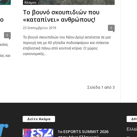
Κόσμος
Το βουνό σκουπιδιών που
 ο
«καταπίνει» ανθρώπους!
23 Σεπτεμβρίου 2019
0
0
Το βουνό σκουπιδιών του Νέου Δελχί εκτείνεται σε μια
περιοχή ίση με 40 γήπεδα ποδοσφαίρου και στέκεται
ασίας
επιβλητικά πάνω από κοντινά κτίρια. Ο χώρος
ς
υγειονομικής...
ας και
Σελίδα 1 από 3
Δείτε Ακόμα
ΔΗ
Ελλά
1ο ESPORTS SUMMIT 2026
στον Δήμο Ελληνικού –