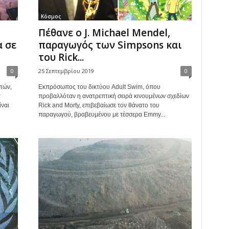
Κόσμος
Πέθανε ο J. Michael Mendel,
 σε
παραγωγός των Simpsons και
του Rick...
0
25 Σεπτεμβρίου 2019
0
τών,
Εκπρόσωπος του δικτύου Adult Swim, όπου
α
προβαλλόταν η ανατρεπτική σειρά κινουμένων σχεδίων
ίναι
Rick and Morty, επιβεβαίωσε τον θάνατο του
παραγωγού, βραβευμένου με τέσσερα Emmy...