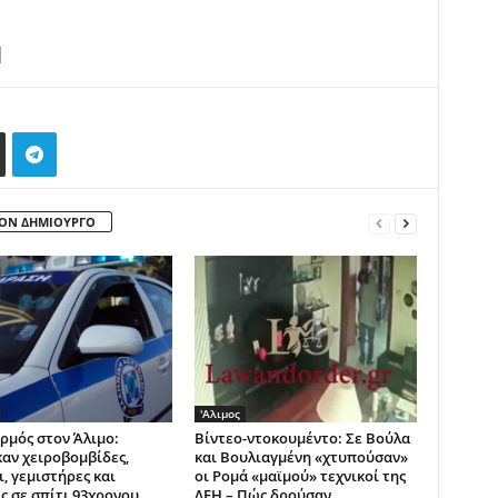
ΤΟΝ ΔΗΜΙΟΥΡΓΟ
'Αλιμος
ρμός στον Άλιμο:
Βίντεo-ντοκουμέντο: Σε Βούλα
αν χειροβομβίδες,
και Βουλιαγμένη «χτυπούσαν»
, γεμιστήρες και
οι Ρομά «μαϊμού» τεχνικοί της
ς σε σπίτι 93χρονου
ΔΕΗ – Πώς δρούσαν