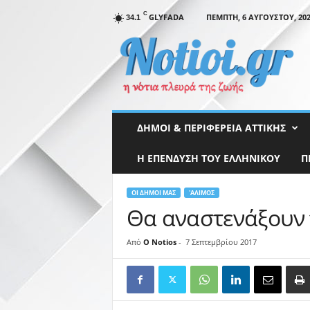
C
GLYFADA
ΠΈΜΠΤΗ, 6 ΑΥΓΟΎΣΤΟΥ, 20
34.1
N
o
t
i
o
i
.
ΔΉΜΟΙ & ΠΕΡΙΦΈΡΕΙΑ ΑΤΤΙΚΉΣ
g
r
Η ΕΠΕΝΔΥΣΗ ΤΟΥ ΕΛΛΗΝΙΚΟΥ
Π
ΟΙ ΔΉΜΟΙ ΜΑΣ
'ΑΛΙΜΟΣ
Θα αναστενάξουν 
Από
O Notios
-
7 Σεπτεμβρίου 2017