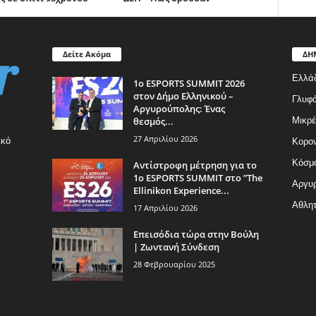
Δείτε Ακόμα
ΔΗ
Ελλά
1ο ESPORTS SUMMIT 2026
στον Δήμο Ελληνικού –
Γλυφ
Αργυρούπολης: Ένας
θεσμός...
Μικρέ
27 Απριλίου 2026
ικό
Κορον
Κόσμ
Αντίστροφη μέτρηση για το
1ο ESPORTS SUMMIT στο ”The
Αργυρ
Ellinikon Experience...
Αθλητ
17 Απριλίου 2026
Επεισόδια τώρα στην Βούλη
| Ζωντανή Σύνδεση
28 Φεβρουαρίου 2025