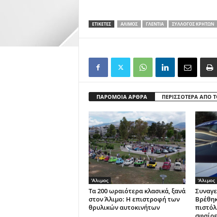
ΕΤΙΚΕΤΕΣ
ΑΛΙΜΟΣ
ΓΛΈΝΤΙΑ
ΣΎΛΛΟΓΟΣ ΚΡΗΤΏΝ
ΠΑΡΟΜΟΙΑ ΑΡΘΡΑ
ΠΕΡΙΣΣΟΤΕΡΑ ΑΠΟ 
'Αλιμος
'Αλιμος
Τα 200 ωραιότερα κλασικά, ξανά
Συναγε
στον Άλιμο: Η επιστροφή των
Βρέθηκ
θρυλικών αυτοκινήτων
πιστόλι
σφαίρε