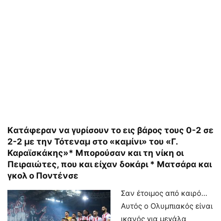
Kατάφεραν να γυρίσουν το εις βάρος τους 0-2 σε
2-2 με την Τότεναμ στο «καμίνι» του «Γ.
Καραϊσκάκης»* Μπορούσαν και τη νίκη οι
Πειραιώτες, που και είχαν δοκάρι * Ματσάρα και
γκολ ο Ποντένσε
Σαν έτοιμος από καιρό…
Αυτός ο Ολυμπιακός είναι
ικανός για μεγάλα