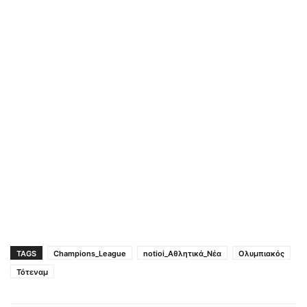
TAGS
Champions_League
notioi_Αθλητικά_Νέα
Ολυμπιακός
Τότεναμ