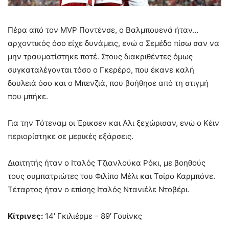
Πέρα από τον ΜVP Ποντένσε, ο Βαλμπουενά ήταν…
αρχοντικός όσο είχε δυνάμεις, ενώ ο Σεμέδο πίσω σαν να
μην τραυματίστηκε ποτέ. Στους διακριθέντες όμως
συγκαταλέγονται τόσο ο Γκερέρο, που έκανε καλή
δουλειά όσο και ο Μπενζιά, που βοήθησε από τη στιγμή
που μπήκε.
Για την Τότεναμ οι Έρικσεν και Άλι ξεχώρισαν, ενώ ο Κέιν
περιορίστηκε σε μερικές εξάρσεις.
Διαιτητής ήταν ο Ιταλός Τζιανλούκα Ρόκι, με βοηθούς
τους συμπατριώτες του Φιλίπο Μέλι και Τσίρο Καρμπόνε.
Τέταρτος ήταν ο επίσης Ιταλός Ντανιέλε Ντοβέρι.
Κίτρινες:
14′ Γκιλιέρμε – 89′ Γουίνκς