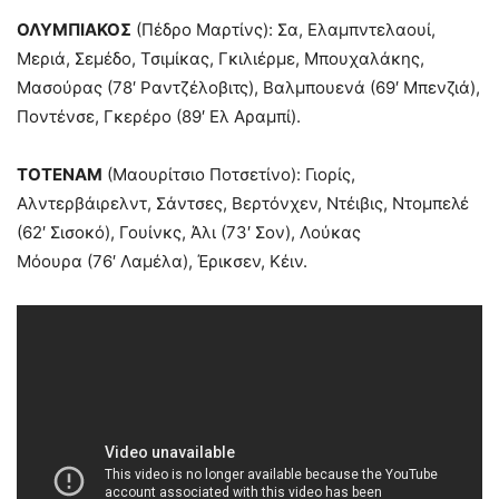
ΟΛΥΜΠΙΑΚΟΣ
(Πέδρο Μαρτίνς): Σα, Ελαμπντελαουί,
Μεριά, Σεμέδο, Τσιμίκας, Γκιλιέρμε, Μπουχαλάκης,
Μασούρας (78′ Ραντζέλοβιτς), Βαλμπουενά (69′ Μπενζιά),
Ποντένσε, Γκερέρο (89′ Ελ Αραμπί).
ΤΟΤΕΝΑΜ
(Μαουρίτσιο Ποτσετίνο): Γιορίς,
Αλντερβάιρελντ, Σάντσες, Βερτόνχεν, Ντέιβις, Ντομπελέ
(62′ Σισοκό), Γουίνκς, Άλι (73′ Σον), Λούκας
Μόουρα
(76′
Λαμέλα), Έρικσεν, Κέιν.