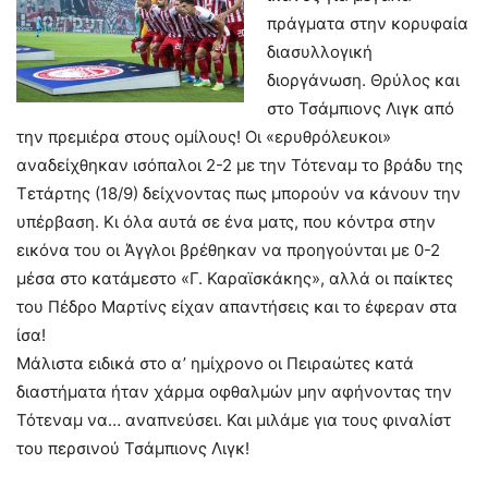
πράγματα στην κορυφαία
διασυλλογική
διοργάνωση. Θρύλος και
στο Τσάμπιονς Λιγκ από
την πρεμιέρα στους ομίλους! Οι «ερυθρόλευκοι»
αναδείχθηκαν ισόπαλοι 2-2 με την Τότεναμ το βράδυ της
Τετάρτης (18/9) δείχνοντας πως μπορούν να κάνουν την
υπέρβαση. Κι όλα αυτά σε ένα ματς, που κόντρα στην
εικόνα του οι Άγγλοι βρέθηκαν να προηγούνται με 0-2
μέσα στο κατάμεστο «Γ. Καραϊσκάκης», αλλά οι παίκτες
του Πέδρο Μαρτίνς είχαν απαντήσεις και το έφεραν στα
ίσα!
Μάλιστα ειδικά στο α’ ημίχρονο οι Πειραώτες κατά
διαστήματα ήταν χάρμα οφθαλμών μην αφήνοντας την
Τότεναμ να… αναπνεύσει. Και μιλάμε για τους φιναλίστ
του περσινού Τσάμπιονς Λιγκ!