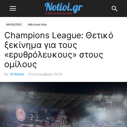
MAGAZINO
Αθλητικά Νέα
Champions League: Θετικό
ξεκίνημα για τους
«ερυθρόλευκους» στους
ομίλους
By
Oi Notioi
-
19 Σεπτεμβρίου 2019