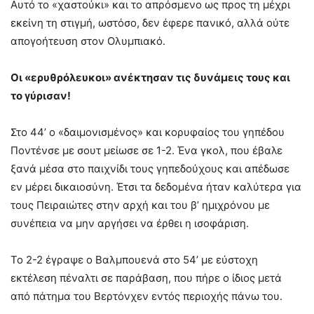
Αυτό το «χαστούκι» και το απρόσμενο ως προς τη μέχρι
εκείνη τη στιγμή, ωστόσο, δεν έφερε πανικό, αλλά ούτε
απογοήτευση στον Ολυμπιακό.
Οι «ερυθρόλευκοι» ανέκτησαν τις δυνάμεις τους και
το γύρισαν!
Στο 44’ ο «δαιμονισμένος» και κορυφαίος του γηπέδου
Ποντένσε με σουτ μείωσε σε 1-2. Ένα γκολ, που έβαλε
ξανά μέσα στο παιχνίδι τους γηπεδούχους και απέδωσε
εν μέρει δικαιοσύνη. Έτσι τα δεδομένα ήταν καλύτερα για
τους Πειραιώτες στην αρχή και του β’ ημιχρόνου με
συνέπεια να μην αργήσει να έρθει η ισοφάριση.
Το 2-2 έγραψε ο Βαλμπουενά στο 54’ με εύστοχη
εκτέλεση πέναλτι σε παράβαση, που πήρε ο ίδιος μετά
από πάτημα του Βερτόνχεν εντός περιοχής πάνω του.