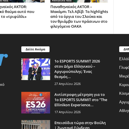
ά Νέα
Αθλητικά Νέα
ναϊκός AKTOR:
Παναθηναϊκός AKTOR –
κό θαύμα αυτό που
Μακάμπι Τελ Αβίβ: Τα highlights
 το «τριφύλλι»
από τα όργια του Σλούκα και
τον θριάμβο των πράσινων στο
φλεγόμενο ΟΑΚΑ
Δείτε Ακόμα
ΔΗ
Ελλά
1ο ESPORTS SUMMIT 2026
στον Δήμο Ελληνικού –
Γλυφ
Αργυρούπολης: Ένας
θεσμός...
Μικρέ
27 Απριλίου 2026
ικό
Κορον
Κόσμ
Αντίστροφη μέτρηση για το
1ο ESPORTS SUMMIT στο ”The
Αργυρ
Ellinikon Experience...
Αθλητ
17 Απριλίου 2026
Επεισόδια τώρα στην Βούλη
| Ζωντανή Σύνδεση