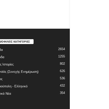
ΜΟΦΙΛΕΙΣ ΚΑΤΗΓΟΡΙΕΣ
2654
δα
1255
άδα
802
ς Ιστορίες
626
οϊός (Συνεχής Ενημέρωση)
536
ος
432
ούπολη - Ελληνικό
354
ικά Νέα