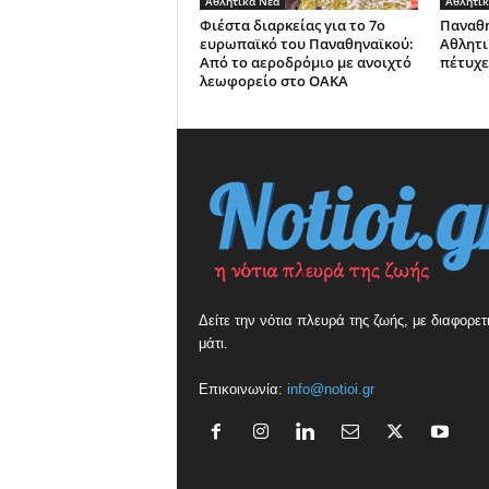
Αθλητικά Νέα
Αθλητικ
Φιέστα διαρκείας για το 7ο
Παναθη
ευρωπαϊκό του Παναθηναϊκού:
Αθλητι
Από το αεροδρόμιο με ανοιχτό
πέτυχε
λεωφορείο στο ΟΑΚΑ
Δείτε την νότια πλευρά της ζωής, με διαφορετ
μάτι.
Επικοινωνία:
info@notioi.gr