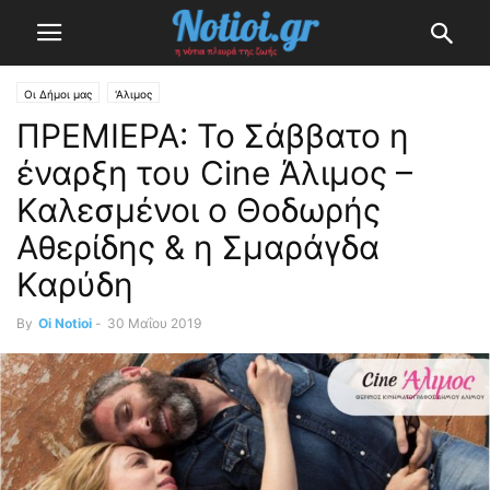
Οι Δήμοι μας
'Αλιμος
ΠΡΕΜΙΕΡΑ: To Σάββατο η
έναρξη του Cine Άλιμος –
Καλεσμένοι ο Θοδωρής
Αθερίδης & η Σμαράγδα
Καρύδη
By
Oi Notioi
-
30 Μαΐου 2019