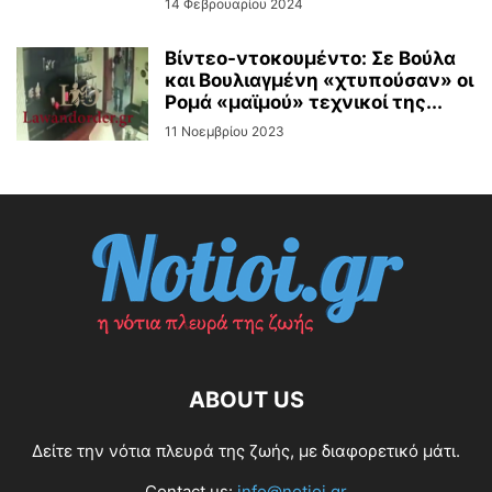
14 Φεβρουαρίου 2024
Βίντεo-ντοκουμέντο: Σε Βούλα
και Βουλιαγμένη «χτυπούσαν» οι
Ρομά «μαϊμού» τεχνικοί της...
11 Νοεμβρίου 2023
ABOUT US
Δείτε την νότια πλευρά της ζωής, με διαφορετικό μάτι.
Contact us:
info@notioi.gr