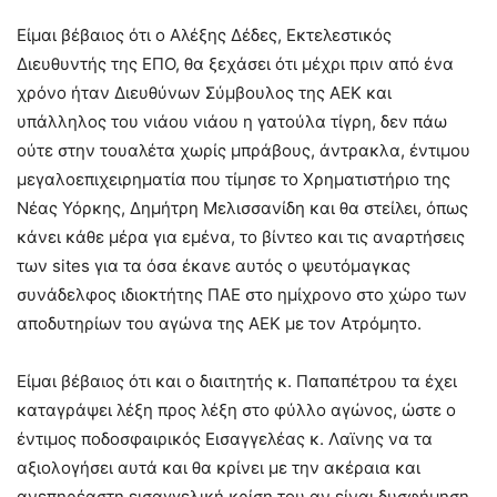
Είμαι βέβαιος ότι ο Αλέξης Δέδες, Εκτελεστικός
Διευθυντής της ΕΠΟ, θα ξεχάσει ότι μέχρι πριν από ένα
χρόνο ήταν Διευθύνων Σύμβουλος της ΑΕΚ και
υπάλληλος του νιάου νιάου η γατούλα τίγρη, δεν πάω
ούτε στην τουαλέτα χωρίς μπράβους, άντρακλα, έντιμου
μεγαλοεπιχειρηματία που τίμησε το Χρηματιστήριο της
Νέας Υόρκης, Δημήτρη Μελισσανίδη και θα στείλει, όπως
κάνει κάθε μέρα για εμένα, το βίντεο και τις αναρτήσεις
των sites για τα όσα έκανε αυτός ο ψευτόμαγκας
συνάδελφος ιδιοκτήτης ΠΑΕ στο ημίχρονο στο χώρο των
αποδυτηρίων του αγώνα της ΑΕΚ με τον Ατρόμητο.
Είμαι βέβαιος ότι και ο διαιτητής κ. Παπαπέτρου τα έχει
καταγράψει λέξη προς λέξη στο φύλλο αγώνος, ώστε ο
έντιμος ποδοσφαιρικός Εισαγγελέας κ. Λαϊνης να τα
αξιολογήσει αυτά και θα κρίνει με την ακέραια και
ανεπηρέαστη εισαγγελική κρίση του αν είναι δυσφήμηση