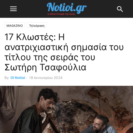
MAGAZINO
Τηλεόραση
17 Κλωστές: Η
ανατριχιαστική σημασία του
τίτλου της σειράς του
Σωτήρη Τσαφούλια
By
Oi Notioi
-
18 Ιανουαρίου 2024