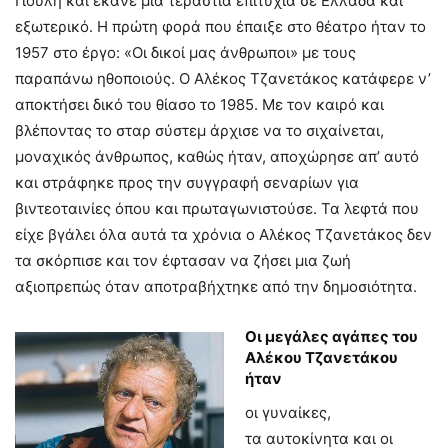
Γιούλη και έκανε μια τεράστια επιτυχία σε Ελλάδα και
εξωτερικό. Η πρώτη φορά που έπαιξε στο θέατρο ήταν το
1957 στο έργο: «Οι δικοί μας άνθρωποι» με τους
παραπάνω ηθοποιούς. Ο Αλέκος Τζανετάκος κατάφερε ν’
αποκτήσει δικό του θίασο το 1985. Με τον καιρό και
βλέποντας το σταρ σύστεμ άρχισε να το σιχαίνεται,
μοναχικός άνθρωπος, καθώς ήταν, αποχώρησε απ’ αυτό
και στράφηκε προς την συγγραφή σεναρίων για
βιντεοταινίες όπου και πρωταγωνιστούσε. Τα λεφτά που
είχε βγάλει όλα αυτά τα χρόνια ο Αλέκος Τζανετάκος δεν
τα σκόρπισε και τον έφτασαν να ζήσει μια ζωή
αξιοπρεπώς όταν αποτραβήχτηκε από την δημοσιότητα.
Οι μεγάλες αγάπες του
Αλέκου Τζανετάκου
ήταν
οι γυναίκες,
τα αυτοκίνητα και οι