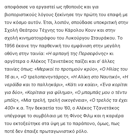
αποφάσισε να εργαστεί ως ηθοποιός και για
βιοποριστικούς λόγους ξεκίνησε την πρώτη του επαφή με
τον κόσμο αυτόν. Έτσι, λοιπόν, σπούδασε υποκριτική στην
Σχολή Θεάτρου Τέχνης του Κάρολου Κουν και στην
σχολή κινηματογράφου του Λυκούργου Σταυράκου. Το
1956 έκανε την παρθενική του εμφάνιση στην μεγάλη
οθόνη στην ταινία:
«Η αρπαγή της Περσεφόνης»
κι
αργότερα ο Αλέκος Τζανετάκος παίζει και σ’ άλλες
ταινίες όπως:
«Μερικοί το προτιμούν κρύο», «Ο Ηλίας του
16 αι.», «Ο τρελοπενηντάρης», «Η Αλίκη στο Ναυτικό», «Η
νεράϊδα και το παλληκάρι», «Κάτι να καίει», «Ένα κορίτσι
για δύο», «Κορίτσια για φίλημα», «Ο μπαμπάς μου ο τέντυ
μπόϊς», «Μια τρελή, τρελή οικογένεια», «Ο τρελός τα έχει
400»
κ.α. Την δεκαετία του ’60, ο Αλέκος Τζανετάκος
υπέγραψε το συμβόλαιο με τη Φίνος Φιλμ και η καριέρα
του εκτοξεύτηκε στα ύψη με το παράπονο, όμως, πως
ποτέ δεν έπαιξε πρωταγωνιστικό ρόλο.