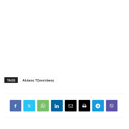
TAGS
Αλέκος Τζανετάκος