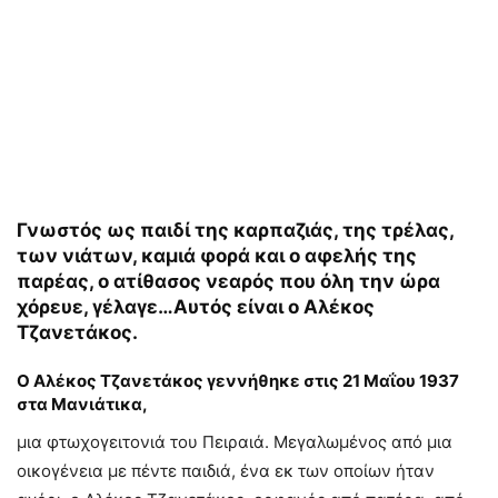
Γνωστός ως παιδί της καρπαζιάς, της τρέλας,
των νιάτων, καμιά φορά και ο αφελής της
παρέας, ο ατίθασος νεαρός που όλη την ώρα
χόρευε, γέλαγε…Αυτός είναι ο Αλέκος
Τζανετάκος.
Ο Αλέκος Τζανετάκος γεννήθηκε στις 21 Μαΐου 1937
στα Μανιάτικα,
μια φτωχογειτονιά του Πειραιά. Μεγαλωμένος από μια
οικογένεια με πέντε παιδιά, ένα εκ των οποίων ήταν