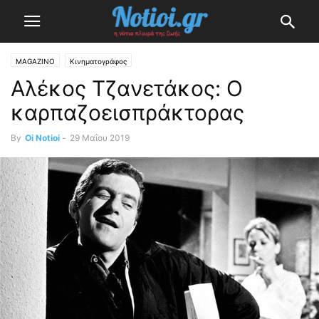
MAGAZINO
Κινηματογράφος
Αλέκος Τζανετάκος: O
καρπαζοεισπράκτορας
By
Oi Notioi
-
29 Μαΐου 2019