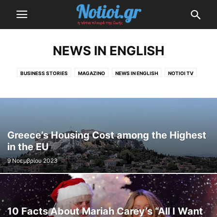
NEWS IN ENGLISH
BUSINESS STORIES
MAGAZINO
NEWS IN ENGLISH
NOTIOI TV
NOTIOI TV
ΑΣΤΡΟΛΟΓΊΑ
ΔΙΑΣΚΈΔΑΣΗ
ΕΚΛΟΓΈΣ 2023
ΕΛΛΆΔΑ
Η ΕΠΕΝΔΥΣΗ ΤΟΥ ΕΛΛΗΝΙΚΟΥ
ΚΟΡΟΝΟΪΌΣ (ΣΥΝΕΧΉΣ ΕΝΗΜΈΡΩΣΗ)
ΚΌΣΜΟΣ
ΜΙΚΡΈΣ ΙΣΤΟΡΊΕΣ
ΟΙ ΔΉΜΟΙ ΜΑΣ
ΤΕΧΝΟΛΟΓΊΑ
ΥΓΕΊΑ & ΟΜΟΡΦΙΆ
Greece’s Housing Cost among the Highest
in the EU
9 Νοεμβρίου 2023
10 Facts About Mariah Carey’s “All I Want