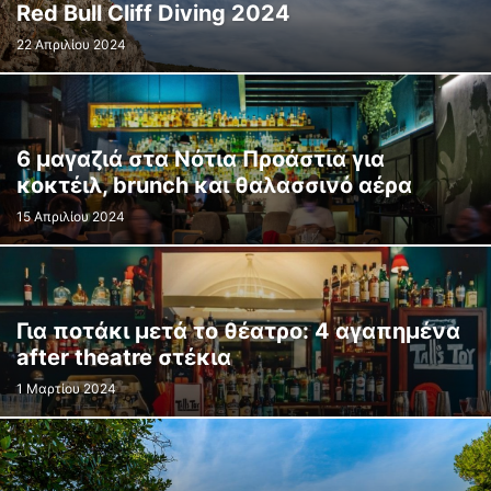
Red Bull Cliff Diving 2024
22 Απριλίου 2024
6 μαγαζιά στα Νότια Προάστια για
κοκτέιλ, brunch και θαλασσινό αέρα
15 Απριλίου 2024
Για ποτάκι μετά το θέατρο: 4 αγαπημένα
after theatre στέκια
1 Μαρτίου 2024