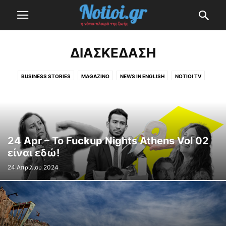
ΔΙΑΣΚΈΔΑΣΗ
BUSINESS STORIES
MAGAZINO
NEWS IN ENGLISH
NOTIOI TV
NOTIOI TV
ΑΣΤΡΟΛΟΓΊΑ
ΔΙΑΣΚΈΔΑΣΗ
ΕΚΛΟΓΈΣ 2023
ΕΛΛΆΔΑ
Η ΕΠΕΝΔΥΣΗ ΤΟΥ ΕΛΛΗΝΙΚΟΥ
ΚΟΡΟΝΟΪΌΣ (ΣΥΝΕΧΉΣ ΕΝΗΜΈΡΩΣΗ)
ΚΌΣΜΟΣ
ΜΙΚΡΈΣ ΙΣΤΟΡΊΕΣ
ΟΙ ΔΉΜΟΙ ΜΑΣ
ΤΕΧΝΟΛΟΓΊΑ
ΥΓΕΊΑ & ΟΜΟΡΦΙΆ
24 Apr – To Fuckup Nights Athens Vol 02
είναι εδώ!
24 Απριλίου 2024