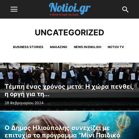
UNCATEGORIZED
BUSINESS STORIES
MAGAZINO
NEWS IN ENGLISH
NOTIOI TV
NOTIOI TV
ΑΣΤΡΟΛΟΓΊΑ
ΔΙΑΣΚΈΔΑΣΗ
ΕΚΛΟΓΈΣ 2023
ΕΛΛΆΔΑ
Η ΕΠΕΝΔΥΣΗ ΤΟΥ ΕΛΛΗΝΙΚΟΥ
ΚΟΡΟΝΟΪΌΣ (ΣΥΝΕΧΉΣ ΕΝΗΜΈΡΩΣΗ)
ΚΌΣΜΟΣ
ΜΙΚΡΈΣ ΙΣΤΟΡΊΕΣ
ΟΙ ΔΉΜΟΙ ΜΑΣ
ΤΕΧΝΟΛΟΓΊΑ
ΥΓΕΊΑ & ΟΜΟΡΦΙΆ
Τέμπη ένας χρόνος μετά: Η χώρα πενθεί,
η οργή για τη...
28 Φεβρουαρίου 2024
Ο Δήμος Ηλιούπολης συνεχίζει με
επιτυχία το πρόγραμμα “Μίνι Παιδικό