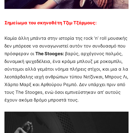
Σημείωμα
του σκηνοθέτη Τζιμ Τζάρμους:
Καμία άλλη μπάντα στην ιστορία της rock ’n’ roll μουσικής
δεν μπόρεσε να συναγωνιστεί αυτόν τον συνδυασμό που
πρόσφεραν οι
The Stooges:
βαρύς, αρχέγονος παλμός,
δυναμική ψυχεδέλεια, ένα κράμα μπλουζ με ροκαμπίλι,
σύντομοι αλλά γεμάτοι νόημα πλήρεις στίχοι, και μια α λα
λεοπάρδαλης ιαχή ανθρώπων τύπου Νιτζίνκσι, Μπρους Λι,
Χάρπο Μαρξ και Αρθούρου Ρεμπό. Δεν υπάρχει πριν από
τους The Stooges, ενώ όσοι εμπνεύστηκαν απ’ αυτούς
έχουν ακόμα δρόμο μπροστά τους.