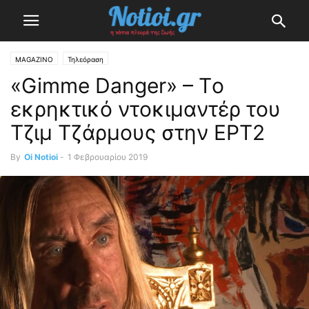
MAGAZINO
Τηλεόραση
«Gimme Danger» – Tο
εκρηκτικό ντοκιμαντέρ του
Τζιμ Τζάρμους στην ΕΡΤ2
By
Oi Notioi
-
1 Φεβρουαρίου 2019