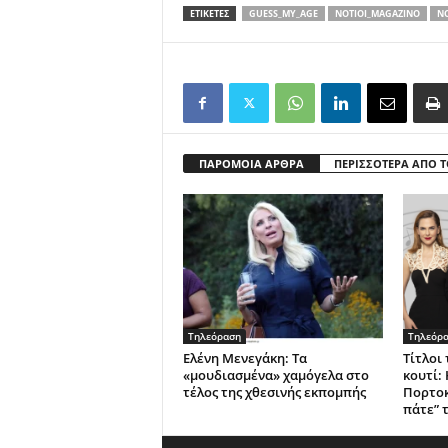
ΕΤΙΚΕΤΕΣ
GUESS_MY_AGE
NOTIOI_MAGAZINO
NO
ΠΑΡΟΜΟΙΑ ΑΡΘΡΑ
ΠΕΡΙΣΣΟΤΕΡΑ ΑΠΟ 
Τηλεόραση
Τηλεόρ
Ελένη Μενεγάκη: Τα
Τίτλοι
«μουδιασμένα» χαμόγελα στο
κουτί:
τέλος της χθεσινής εκπομπής
Πορτοκ
πάτε” 