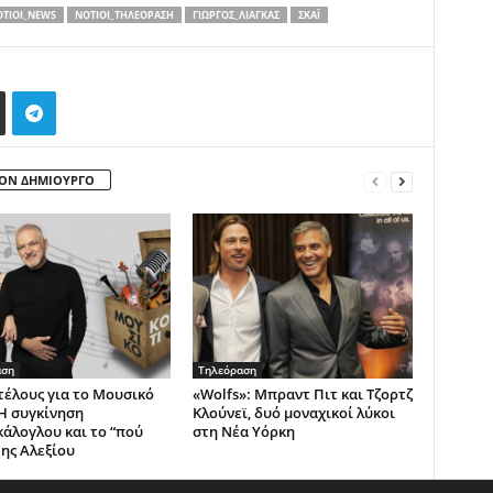
TIOI_NEWS
NOTIOI_ΤΗΛΕΌΡΑΣΗ
ΓΙΏΡΓΟΣ_ΛΙΆΓΚΑΣ
ΣΚΆΙ
ΤΟΝ ΔΗΜΙΟΥΡΓΟ
αση
Τηλεόραση
 τέλους για το Μουσικό
«Wolfs»: Μπραντ Πιτ και Τζορτζ
 Η συγκίνηση
Κλούνεϊ, δυό μοναχικοί λύκοι
άλογλου και το “πού
στη Νέα Υόρκη
της Αλεξίου