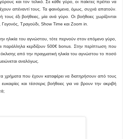
ύρους και τον τελικό. Σε κάθε γύρο, οι παίκτες πρέπει να
έχουν απέναντί τους. Τα φαινόμενα, όμως, συχνά απατούν.
ή τους έξι βοήθειες, μία ανά γύρο. Οι βοήθειες χωρίζονται
η, Γεγονός, Τραγούδι, Show Time και Ζoom in.
την ηλικία του αγνώστου, τότε περνούν στον επόμενο γύρο,
αι παράλληλα κερδίζουν 500€ bonus. Στην περίπτωση που
πόκλισης από την πραγματική ηλικία του αγνώστου το ποσό
ειώνεται αναλόγως.
ύν τα χρήματα που έχουν καταφέρει να διατηρήσουν από τους
υκαιρίες και τέσσερις βοήθειες για να βρουν την ακριβή
τά;