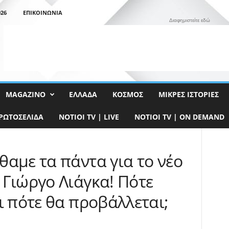
26
ΕΠΙΚΟΙΝΩΝΊΑ
Διαφημιστείτε εδώ
MAGAZINO
ΕΛΛΆΔΑ
ΚΌΣΜΟΣ
ΜΙΚΡΈΣ ΙΣΤΟΡΊΕΣ
ΡΩΤΟΣΈΛΙΔΑ
NOTIOI TV | LIVE
NOTIOI TV | ON DEMAND
αμε τα πάντα για το νέο
 Γιώργο Λιάγκα! Πότε
ι πότε θα προβάλλεται;