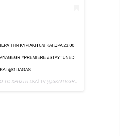
ΡΑ ΤΗΝ ΚΥΡΙΑΚΉ 8/9 ΚΑΙ ΏΡΑ 23:00,
MYAGEGR #PREMIERE #STAYTUNED
KAI @GLIAGAS
ΠΌ ΤΟ ΧΡΉΣΤΗ
ΣΚΑΪ TV
(@SKAITV.GR) ΣΤΙΣ
1 ΣΕΠ, 2019 ΣΤΙΣ 7:05 