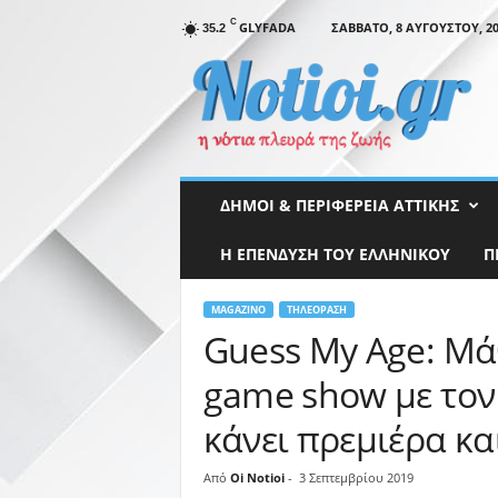
C
GLYFADA
ΣΆΒΒΑΤΟ, 8 ΑΥΓΟΎΣΤΟΥ, 20
35.2
N
o
t
i
o
i
.
ΔΉΜΟΙ & ΠΕΡΙΦΈΡΕΙΑ ΑΤΤΙΚΉΣ
g
r
Η ΕΠΕΝΔΥΣΗ ΤΟΥ ΕΛΛΗΝΙΚΟΥ
Π
MAGAZINO
ΤΗΛΕΌΡΑΣΗ
Guess My Age: Μάθ
game show με τον
κάνει πρεμιέρα κα
Από
Oi Notioi
-
3 Σεπτεμβρίου 2019