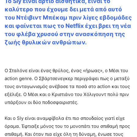
Το Sly είναι άρτιο αισθητικά, είναι το
καλύτερο που έχουμε δει μετά από αυτό
του Ντέιβιντ Μπέκαμ πριν λίγες εβδομάδες
και φαίνεται πως το Netflix έχει βρει τη νέα
του φλέβα χρυσού στην ανασκόπηση της
ζωής θρυλικών ανθρώπων.
Ο Σταλόνε είναι ένας θρύλος, ένας «ήρωας», ο Μέσι του
action genre. Ο Σβάρτσενεγκερ περιγράφει πως ο μεταξύ
τους ανταγωνισμός ανέβασε τα ποσά στο action και τους
εξέλιξε. Ο Μέσι και ο Κριστιάνο του Χόλιγουντ πολύ πριν
υπάρξουν οι δύο ποδοσφαιριστές.
Και ο Sly είναι αναμφίβολα έτι πιο σπουδαίος γιατί είχε
όραμα. Έφτιαξε μόνος του το μονοπάτι του σπιθαμή προς
σπιθαμή. Και όταν πια είχε όλη τη δύναμη, ένωσε τους