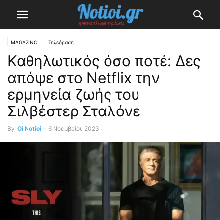
MAGAZINO
Τηλεόραση
Καθηλωτικός όσο ποτέ: Δες
απόψε στο Netflix την
ερμηνεία ζωής του
Σιλβέστερ Σταλόνε
By
Oi Notioi
-
6 Νοεμβρίου 2023