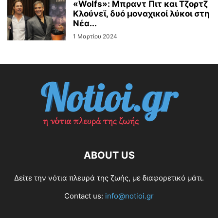
«Wolfs»: Μπραντ Πιτ και Τζορτζ
Κλούνεϊ, δυό μοναχικοί λύκοι στη
Νέα...
1 Μαρτίου 2024
ABOUT US
Δείτε την νότια πλευρά της ζωής, με διαφορετικό μάτι.
Contact us:
info@notioi.gr