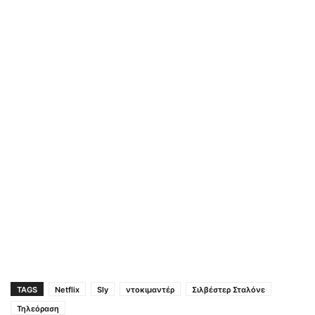
TAGS
Netflix
Sly
ντοκιμαντέρ
Σιλβέστερ Σταλόνε
Τηλεόραση