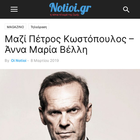
MAGAZINO
Τηλεόραση
Μαζί Πέτρος Κωστόπουλος –
Άννα Μαρία Βέλλη
By
Oi Notioi
-
8 Μαρτίου 2019