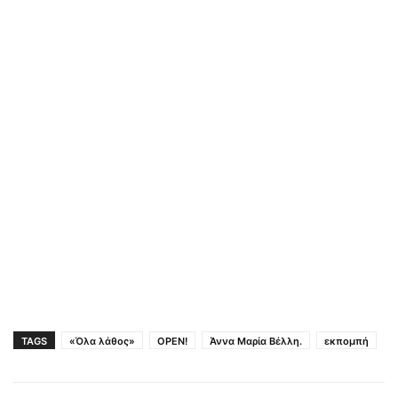
TAGS
«Όλα λάθος»
OPEN!
Άννα Μαρία Βέλλη.
εκπομπή