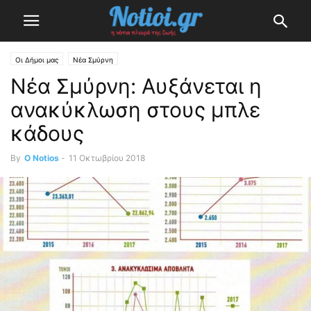
Οι Δήμοι μας
Νέα Σμύρνη
Νέα Σμύρνη: Αυξάνεται η
ανακύκλωση στους μπλε
κάδους
By
O Notios
-
11 Οκτωβρίου 2018