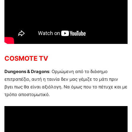
COSMOTE TV
Dungeons & Dragons
: Ορμώμενη από το διάσημο
επιτραπέζιο, αυτή η ταινία δεν μας γέμιζε το μάτι πριν
βγει πως θα είναι αξιόλογη. Να όμως που το πέτυχε και με
τρόπο αποστομωτικό.