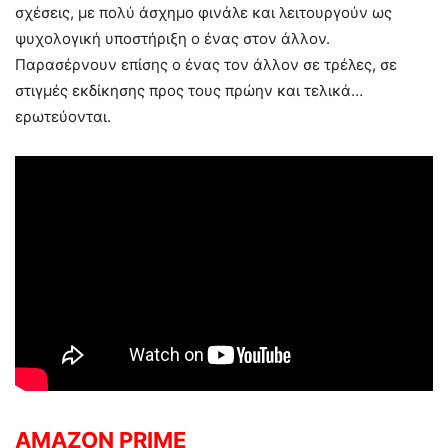
σχέσεις, με πολύ άσχημο φινάλε και λειτουργούν ως
ψυχολογική υποστήριξη ο ένας στον άλλον.
Παρασέρνουν επίσης ο ένας τον άλλον σε τρέλες, σε
στιγμές εκδίκησης προς τους πρώην και τελικά…
ερωτεύονται.
AMAZON PRIME