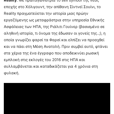
Reality
: Με πρωταγωνίστρια το sex symbol της νέας
εποχής στο Χόλιγουντ, την απίθανη Σίντνεϊ Σουίνι, το
Reality πραγματεύεται την ιστορία μιας πρώην
εργαζόμενης ως μεταφράστρια στην υπηρεσία Εθνικής
Ασφάλειας των ΗΠΑ, της Ριάλιτι Γουίνερ (βασισμένο σε
αληθινή ιστορία, τι όνομα της έδωσαν οι γονείς της..;), η
οποία γνωρίζει φαρσί τα Φαρσί και ελπίζει να προαχθεί
και να πάει στη Μέση Ανατολή. Πριν συμβεί αυτό, φτάνει
στα χέρια της ένα έγγραφο που αποδεικνύει ρωσική
εμπλοκή στις εκλογές του 2016 στις ΗΠΑ και
συλλαμβάνεται και καταδικάζεται για 4 χρόνια στη
φυλακή.