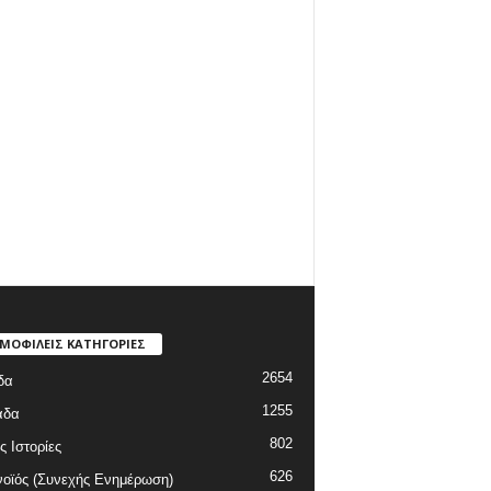
ΜΟΦΙΛΕΙΣ ΚΑΤΗΓΟΡΙΕΣ
2654
δα
1255
άδα
802
ς Ιστορίες
626
οϊός (Συνεχής Ενημέρωση)