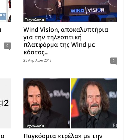
Τεχνολογία
α
Wind Vision, αποκαλυπτήρια
για την τηλεοπτική
πλατφόρμα της Wind με
0
κόστος...
25 Απριλίου 2018
0
Τεχνολογία
το
Παγκόσμια «τρέλα» με την