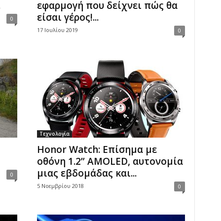
.
εφαρμογή που δείχνει πώς θα
είσαι γέρος!...
0
17 Ιουλίου 2019
0
Τεχνολογία
Honor Watch: Επίσημα με
οθόνη 1.2” AMOLED, αυτονομία
μιας εβδομάδας και...
0
5 Νοεμβρίου 2018
0