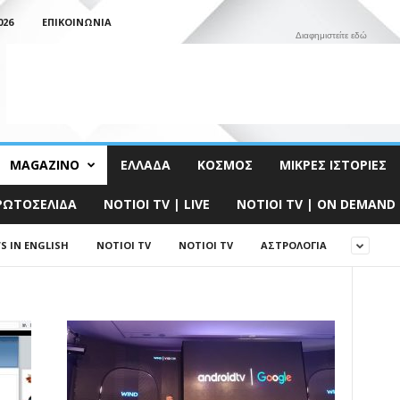
026
ΕΠΙΚΟΙΝΩΝΊΑ
Διαφημιστείτε εδώ
MAGAZINO
ΕΛΛΆΔΑ
ΚΌΣΜΟΣ
ΜΙΚΡΈΣ ΙΣΤΟΡΊΕΣ
ΡΩΤΟΣΈΛΙΔΑ
NOTIOI TV | LIVE
NOTIOI TV | ON DEMAND
S IN ENGLISH
NOTIOI TV
NOTIOI TV
ΑΣΤΡΟΛΟΓΊΑ