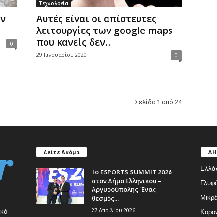
Τεχνολογία
υν
Αυτές είναι οι απίστευτες
λειτουργίες των google maps
που κανείς δεν...
0
29 Ιανουαρίου 2020
0
Σελίδα 1 από 24
Δείτε Ακόμα
ΔΗ
Ελλά
1ο ESPORTS SUMMIT 2026
στον Δήμο Ελληνικού –
Γλυφ
Αργυρούπολης: Ένας
θεσμός...
Μικρέ
27 Απριλίου 2026
ικό
Κορον