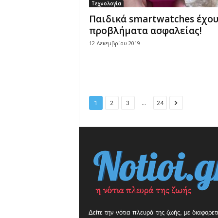
Τεχνολογία
Παιδικά smartwatches έχο
προβλήματα ασφαλείας!
12 Δεκεμβρίου 2019
...
1
2
3
24
Δείτε την νότια πλευρά της ζωής, με διαφορετ