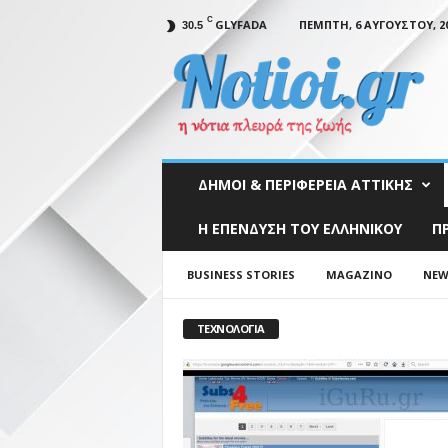
C
GLYFADA
ΠΈΜΠΤΗ, 6 ΑΥΓΟΎΣΤΟΥ, 2
30.5
N
o
t
i
o
i
.
ΔΉΜΟΙ & ΠΕΡΙΦΈΡΕΙΑ ΑΤΤΙΚΉΣ
g
r
Η ΕΠΕΝΔΥΣΗ ΤΟΥ ΕΛΛΗΝΙΚΟΥ
Π
BUSINESS STORIES
MAGAZINO
NEW
ΤΕΧΝΟΛΟΓΊΑ