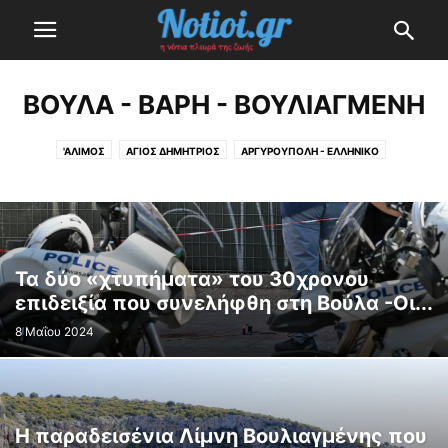
ΒΟΎΛΑ - ΒΆΡΗ - ΒΟΥΛΙΑΓΜΈΝΗ
'ΑΛΙΜΟΣ
ΆΓΙΟΣ ΔΗΜΉΤΡΙΟΣ
ΑΡΓΥΡΟΎΠΟΛΗ - ΕΛΛΗΝΙΚΌ
ΒΟΎΛΑ - ΒΆΡΗ - ΒΟΥΛΙΑΓΜΈΝΗ
ΓΛΥΦΆΔΑ
ΔΆΦΝΗ - ΥΜΗΤΤΌΣ
ΗΛΙΟΎΠΟΛΗ
ΚΑΛΛΙΘΈΑ
ΝΈΑ ΣΜΎΡΝΗ
Π. ΦΆΛΗΡΟ
Τα δύο «χτυπήματα» του 30χρονου
επιδειξία που συνελήφθη στη Βούλα -Οι...
8 Μαΐου 2024
Η παραδεισένια Λίμνη Βουλιαγμένης που