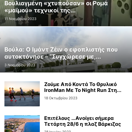
Βουλιαγμένη «χτυπούσαν» οι Ρομά
«μαϊμού» τεχνικοί της...
11 Νοεμβρίου 2023
Βούλα: Ο Ιμάντ Ζέιν ο εφοπλιστής που
αυτοκτόνησε – “Συγχώρεσε με,...
3 Νοεμβρίου 2023
Ζούμε Από Κοντά Το Θρυλικό
IronMan Με Το Night Run Στη...
18 Οκτωβρίου 2023
Επιτέλους …Ανοίγει σήμερα
Τετάρτη 28/6 η πλαζ Βάρκιζας
28 Ιουνίου 2023