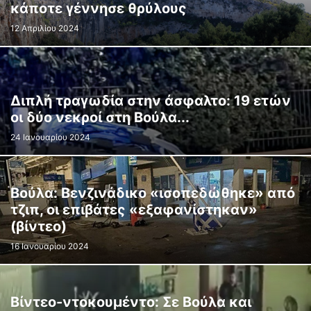
κάποτε γέννησε θρύλους
12 Απριλίου 2024
Διπλή τραγωδία στην άσφαλτο: 19 ετών
οι δύο νεκροί στη Βούλα...
24 Ιανουαρίου 2024
Βούλα: Βενζινάδικο «ισοπεδώθηκε» από
τζιπ, οι επιβάτες «εξαφανίστηκαν»
(βίντεο)
16 Ιανουαρίου 2024
Βίντεo-ντοκουμέντο: Σε Βούλα και