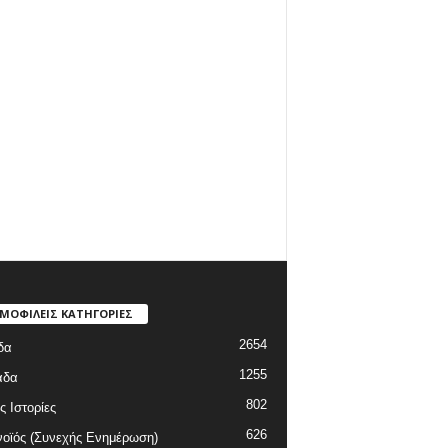
ΜΟΦΙΛΕΙΣ ΚΑΤΗΓΟΡΙΕΣ
2654
δα
1255
άδα
802
ς Ιστορίες
626
οϊός (Συνεχής Ενημέρωση)