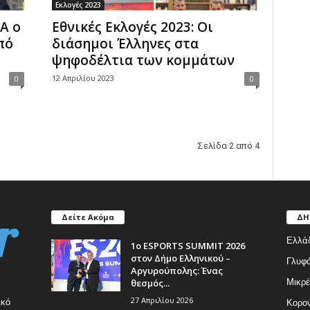
Εκλογές 2023
Α ο
Εθνικές Εκλογές 2023: Οι
πό
διάσημοι Έλληνες στα
ψηφοδέλτια των κομμάτων
12 Απριλίου 2023
0
0
Σελίδα 2 από 4
Δείτε Ακόμα
ΔΗ
Ελλά
1ο ESPORTS SUMMIT 2026
στον Δήμο Ελληνικού –
Γλυφ
Αργυρούπολης: Ένας
θεσμός...
Μικρέ
27 Απριλίου 2026
ικό
Κορον