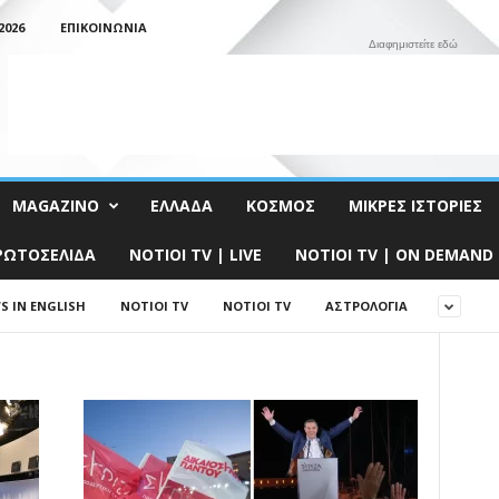
2026
ΕΠΙΚΟΙΝΩΝΊΑ
Διαφημιστείτε εδώ
MAGAZINO
ΕΛΛΆΔΑ
ΚΌΣΜΟΣ
ΜΙΚΡΈΣ ΙΣΤΟΡΊΕΣ
ΡΩΤΟΣΈΛΙΔΑ
NOTIOI TV | LIVE
NOTIOI TV | ON DEMAND
S IN ENGLISH
NOTIOI TV
NOTIOI TV
ΑΣΤΡΟΛΟΓΊΑ