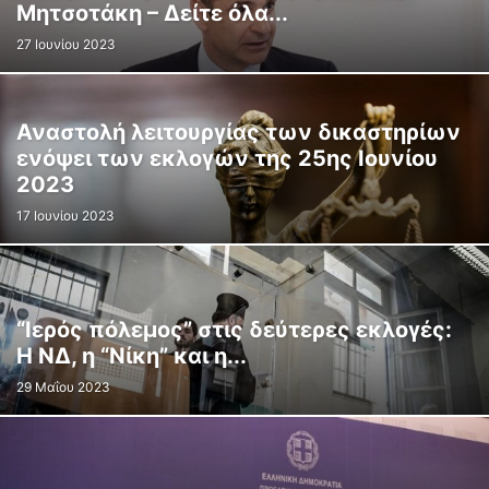
Μητσοτάκη – Δείτε όλα...
27 Ιουνίου 2023
Αναστολή λειτουργίας των δικαστηρίων
ενόψει των εκλογών της 25ης Ιουνίου
2023
17 Ιουνίου 2023
“Ιερός πόλεμος” στις δεύτερες εκλογές:
Η ΝΔ, η “Νίκη” και η...
29 Μαΐου 2023