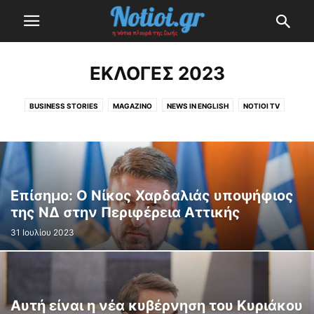
ΕΚΛΟΓΈΣ 2023
BUSINESS STORIES
MAGAZINO
NEWS IN ENGLISH
NOTIOI TV
NOTIOI TV
ΑΣΤΡΟΛΟΓΊΑ
ΔΙΑΣΚΈΔΑΣΗ
ΕΚΛΟΓΈΣ 2023
ΕΛΛΆΔΑ
Η ΕΠΕΝΔΥΣΗ ΤΟΥ ΕΛΛΗΝΙΚΟΥ
ΚΟΡΟΝΟΪΌΣ (ΣΥΝΕΧΉΣ ΕΝΗΜΈΡΩΣΗ)
ΚΌΣΜΟΣ
ΜΙΚΡΈΣ ΙΣΤΟΡΊΕΣ
ΟΙ ΔΉΜΟΙ ΜΑΣ
ΤΕΧΝΟΛΟΓΊΑ
ΥΓΕΊΑ & ΟΜΟΡΦΙΆ
Επίσημο: Ο Νίκος Χαρδαλιάς υποψήφιος
της ΝΔ στην Περιφέρεια Αττικής
31 Ιουλίου 2023
Αυτή είναι η νέα κυβέρνηση του Κυριάκου